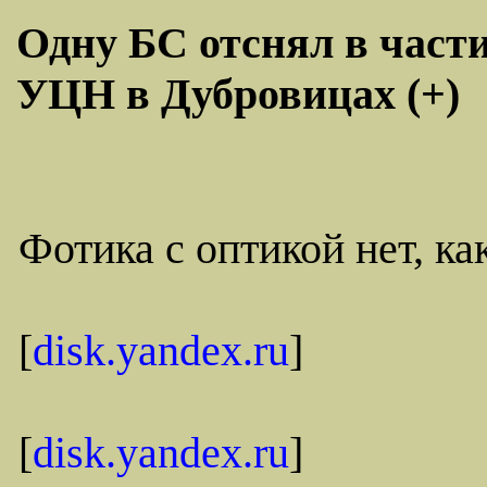
Одну БС отснял в части
УЦН в Дубровицах (+)
Фотика с оптикой нет, ка
[
disk.yandex.ru
]
[
disk.yandex.ru
]