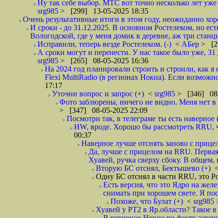
Ну так себе выбор. МТС вот точно несколько лет уже 
srg985
> [299] 13-05-2025 18:35
Очень результативные итоги в этом году, неожиданно хор
И сроки - до 31.12.2025. В основном Ростелеком, но е
Вологодской, где у меня домик в деревне, аж три станц
Исправили, теперь везде Ростелеком. (-)
<
АБер
> [2
А сроки могут и перенести. У нас такое было уже, 31 
srg985
> [265] 08-05-2025 16:36
На 2024 год планировали строить и строили, как 
Flexi MultiRadio (в регионах Нокиа). Если возможно
17:17
Уточни вопрос и запрос (+)
<
srg985
> [346] 08-
Фото заблюрены, ничего не видно. Меня нет в с
> [347] 08-05-2025 22:09
Посмотри так, в телеграме ты есть наверное 
HW, вроде. Хорошо бы рассмотреть RRU, чт
00:37
Наверное лучше отснять заново с прице
Да, лучше с прицелом на RRU. Первая 
Хуавей, ручка сверху сбоку. В общем, в
Вторую БС отснял, Бектышево (+)
Одну БС отснял в части RRU, это Р
Есть версия, что это Ядро на жел
снимать при хорошем свете. Я пост
Похоже, что Булат (+)
<
srg985
Хуавей у РТ2 в Яр.области? Такое в
В регионах Нокиа по факту завеши