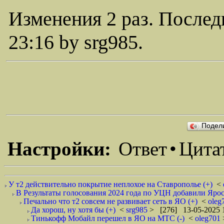
Изменения 2 раз. Послед
23:16 by srg985.
Подел
Настройки:
Ответ
•
Цита
У т2 действительно покрытие неплохое на Ставрополье (+)
<
В Результаты голосования 2024 года по УЦН добавили Ярос
Печально что т2 совсем не развивает сеть в ЯО (+)
<
oleg
Да хорош, ну хотя бы (+)
<
srg985
> [276] 13-05-2025 
Тинькофф Мобайл перешел в ЯО на МТС (-)
<
oleg701