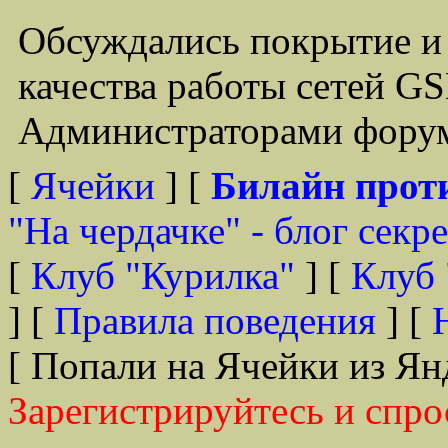
Обсуждались покрытие и
качества работы сетей G
Администраторами форум
[
Ячейки
] [
Билайн прот
"На чердачке" - блог секр
[
Клуб "Курилка"
] [
Клуб 
] [
Правила поведения
] [
[ Попали на Ячейки из Ян
Зарегистрируйтесь и спро