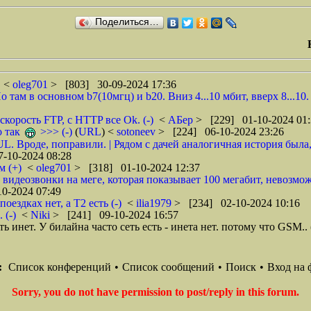
Поделиться…
<
oleg701
> [803] 30-09-2024 17:36
ам в основном b7(10мгц) и b20. Вниз 4...10 мбит, вверх 8...10
корость FTP, с HTTP все Ok. (-)
<
АБер
> [229] 01-10-2024 01:
о так
>>> (-)
(
URL
) <
sotoneev
> [224] 06-10-2024 23:26
UL. Вроде, поправили. | Рядом с дачей аналогичная история был
-10-2024 08:28
м (+)
<
oleg701
> [318] 01-10-2024 12:37
 видеозвонки на меге, которая показывает 100 мегабит, невозмож
0-2024 07:49
ездках нет, а Т2 есть (-)
<
ilia1979
> [234] 02-10-2024 10:16
 (-)
<
Niki
> [241] 09-10-2024 16:57
ь инет. У билайна часто сеть есть - инета нет. потому что GSM.. 
:
Список конференций
•
Список сообщений
•
Поиск
•
Вход на 
Sorry, you do not have permission to post/reply in this forum.