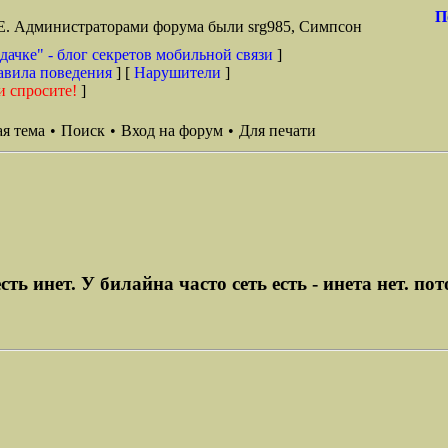
П
TE. Администраторами форума были srg985, Симпсон
дачке" - блог секретов мобильной связи
]
авила поведения
] [
Нарушители
]
и спросите!
]
я тема
•
Поиск
•
Вход на форум
•
Для печати
ть инет. У билайна часто сеть есть - инета нет. пот