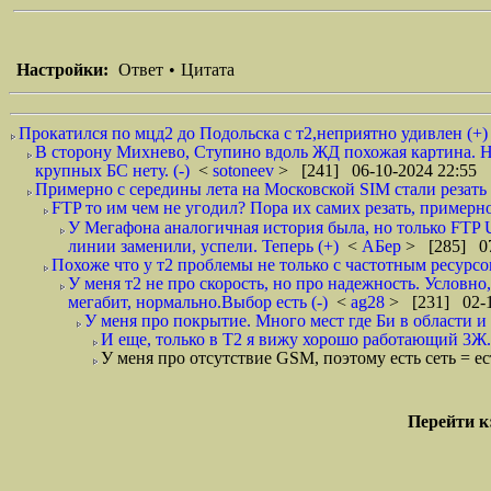
Настройки:
Ответ
•
Цитата
Прокатился по мцд2 до Подольска с т2,неприятно удивлен (+)
В сторону Михнево, Ступино вдоль ЖД похожая картина. Но т
крупных БС нету. (-)
<
sotoneev
> [241] 06-10-2024 22:55
Примерно с середины лета на Московской SIM стали резать с
FTP то им чем не угодил? Пора их самих резать, примерн
У Мегафона аналогичная история была, но только FTP 
линии заменили, успели. Теперь (+)
<
АБер
> [285] 07
Похоже что у т2 проблемы не только с частотным ресурсо
У меня т2 не про скорость, но про надежность. Условно,
мегабит, нормально.Выбор есть (-)
<
ag28
> [231] 02-1
У меня про покрытие. Много мест где Би в области и по
И еще, только в Т2 я вижу хорошо работающий 3Ж..
У меня про отсутствие GSM, поэтому есть сеть = ест
Перейти к