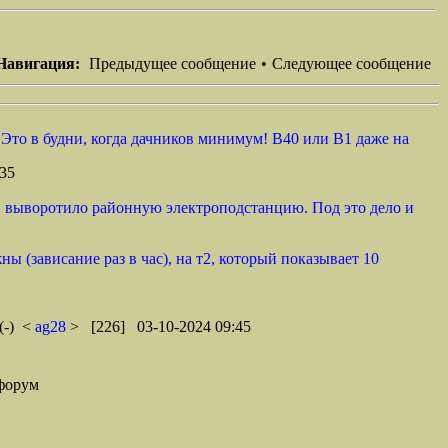
Навигация:
Предыдущее сообщение
•
Следующее сообщение
. Это в будни, когда дачников минимум! B40 или B1 даже на
35
а, выворотило районную электроподстанцию. Под это дело и
ны (зависание раз в час), на т2, который показывает 10
(-)
<
ag28
> [226] 03-10-2024 09:45
форум