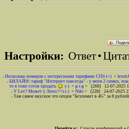
Подел
Настройки:
Ответ
•
Цита
Несколько номеров с интересными тарифами СПб (+)
<
lexei
БИЛАЙН: тариф "Интернет навсегда" - у меня 2 симки, покуп
то я тоже готов продать
(-)
<
g-i-g
> [269] 12-07-2025 1
У Lev? Может у Люпс?=) (-)
<
Niki
> [228] 24-07-2025 2
Там самое вкусное это опция "Безлимит в 4G" за 8 рублей 
Перейти к:
Список конференций
•