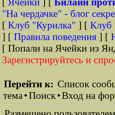
[
Ячейки
] [
Билайн прот
"На чердачке" - блог секр
[
Клуб "Курилка"
] [
Клуб 
] [
Правила поведения
] [
[ Попали на Ячейки из Ян
Зарегистрируйтесь и спро
Перейти к:
Список сооб
тема
•
Поиск
•
Вход на фо
Размещено пользователем