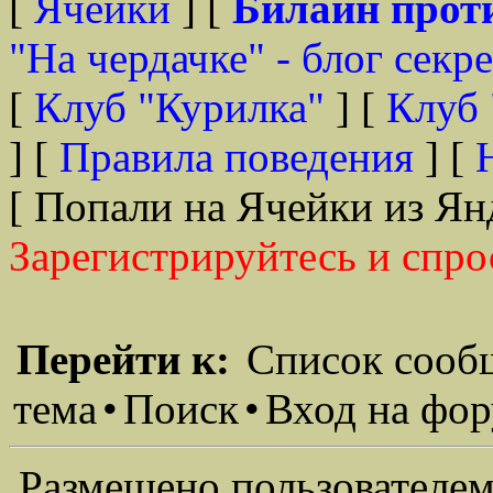
[
Ячейки
] [
Билайн прот
"На чердачке" - блог секр
[
Клуб "Курилка"
] [
Клуб 
] [
Правила поведения
] [
[ Попали на Ячейки из Ян
Зарегистрируйтесь и спро
Перейти к:
Список сооб
тема
•
Поиск
•
Вход на фо
Размещено пользователем