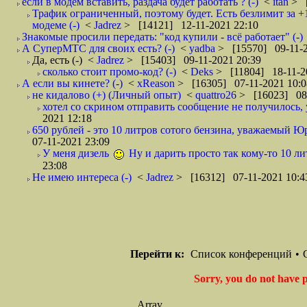
если в модем вставить, раздача будет работать ? (-)
<
itan
> [
Трафик ограниченный, поэтому будет. Есть безлимит за +1
модеме (-)
<
Jadrez
> [14121] 12-11-2021 22:10
Знакомые просили передать: "код купили - всё работает" (-)
А СуперМТС для своих есть? (-)
<
yadba
> [15570] 09-11-2
Да, есть (-)
<
Jadrez
> [15403] 09-11-2021 20:39
сколько стоит промо-код? (-)
<
Deks
> [11804] 18-11-2
А если вы кинете? (-)
<
xReason
> [16305] 07-11-2021 10:0
не кидалово (+) (Личный опыт)
<
quattro26
> [16023] 08-
хотел со скрином отправить сообщение не получилось, 
2021 12:18
650 рублей - это 10 литров сотого бензина, уважаемый Юр
07-11-2021 23:09
У меня дизель
Ну и дарить просто так кому-то 10 лит
23:08
Не имею интереса (-)
<
Jadrez
> [16312] 07-11-2021 10:4
Перейти к:
Список конференций
•
Sorry, you do not have p
Array