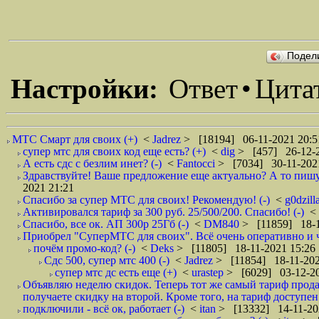
Подел
Настройки:
Ответ
•
Цита
МТС Смарт для своих (+)
<
Jadrez
> [18194] 06-11-2021 20:5
супер мтс для своих код еще есть? (+)
<
dig
> [457] 26-12-2
А есть сдс с безлим инет? (-)
<
Fantocci
> [7034] 30-11-202
Здравствуйте! Ваше предложение еще актуально? А то пишу на
2021 21:21
Спасибо за супер МТС для своих! Рекомендую! (-)
<
g0dzill
Активировался тариф за 300 руб. 25/500/200. Спасибо! (-)
<
Спасибо, все ок. АП 300р 25Гб (-)
<
DM840
> [11859] 18-1
Приобрел "СуперМТС для своих". Всё очень оперативно и че
почём промо-код? (-)
<
Deks
> [11805] 18-11-2021 15:26
Сдс 500, супер мтс 400 (-)
<
Jadrez
> [11854] 18-11-202
супер мтс дс есть еще (+)
<
urastep
> [6029] 03-12-20
Объявляю неделю скидок. Теперь тот же самый тариф продаю
получаете скидку на второй. Кроме того, на тариф доступен 
подключили - всё ок, работает (-)
<
itan
> [13332] 14-11-20