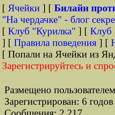
[
Ячейки
] [
Билайн прот
"На чердачке" - блог секр
[
Клуб "Курилка"
] [
Клуб 
] [
Правила поведения
] [
[ Попали на Ячейки из Ян
Зарегистрируйтесь и спро
Размещено пользователем
Зарегистрирован: 6 годов
Сообщения: 2,217