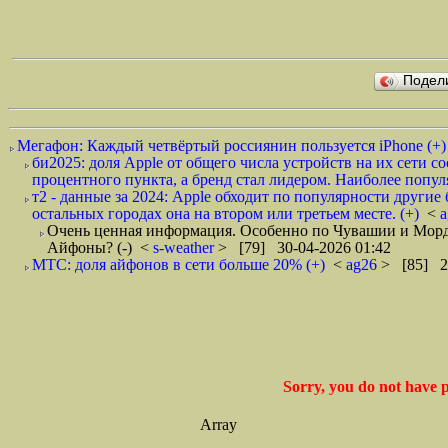
Подел
Мегафон: Каждый четвёртый россиянин пользуется iPhone (+)
би2025: доля Apple от общего числа устройств на их сети 
процентного пункта, а бренд стал лидером. Наиболее популя
т2 - данные за 2024: Apple обходит по популярности други
остальных городах она на втором или третьем месте. (+)
<
Очень ценная информация. Особенно по Чувашии и Мордо
Айфоны? (-)
<
s-weather
> [79] 30-04-2026 01:42
МТС: доля айфонов в сети больше 20% (+)
<
ag26
> [85] 2
Sorry, you do not have p
Array