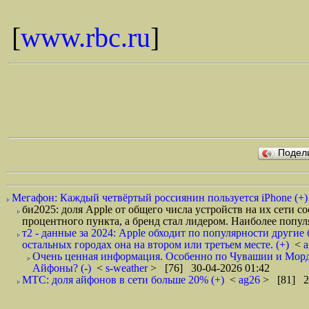
[
www.rbc.ru
]
Подел
Мегафон: Каждый четвёртый россиянин пользуется iPhone (+)
би2025: доля Apple от общего числа устройств на их сети 
процентного пункта, а бренд стал лидером. Наиболее популя
т2 - данные за 2024: Apple обходит по популярности други
остальных городах она на втором или третьем месте. (+)
<
Очень ценная информация. Особенно по Чувашии и Мордо
Айфоны? (-)
<
s-weather
> [76] 30-04-2026 01:42
МТС: доля айфонов в сети больше 20% (+)
<
ag26
> [81] 2