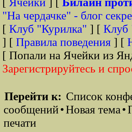
[
Ячейки
] [
Билайн прот
"На чердачке" - блог секр
[
Клуб "Курилка"
] [
Клуб 
] [
Правила поведения
] [
[ Попали на Ячейки из Ян
Зарегистрируйтесь и спро
Перейти к:
Список конф
сообщений
•
Новая тема
•
печати