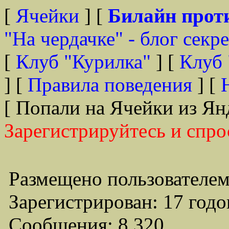
[
Ячейки
] [
Билайн прот
"На чердачке" - блог секр
[
Клуб "Курилка"
] [
Клуб 
] [
Правила поведения
] [
[ Попали на Ячейки из Ян
Зарегистрируйтесь и спро
Размещено пользователем
Зарегистрирован: 17 годо
Сообщения: 8,320