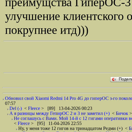
преимущства ГиперОС-3 
улучшение клиентского о
покрупнее итд)))
Подел
Обновил свой Xiaomi Redmi 14 Pro 4G до гиперОС з-го поколе
07:57
Del (-)
<
Fleece
> [89] 13-04-2026 00:23
А я разницы между ГепирОС 2 и 3 не заметил (+)
<
Бичок
>
Не соглашусь с Вами. Мой 14-й с 12 гигами оперативки в
<
Fleece
> [95] 11-04-2026 22:55
Ну, у меня тоже 12 гигов на тринадцатом Редми (+)
<
Б