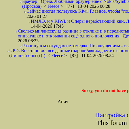
Браузер - Opera. Любимый браузер ещё с Nokia/Symbia
(Просьба)
<
Fleece
> [77] 13-04-2026 00:28
Сейчас иногда пользуюсь Kiwi. Главное, чтобы "п
2026 01:27
ИМХО, и у KIWI, и Оперы неработающий квн. Либ
14-04-2026 17:45
Сколько миллисекунд разница в отклике и в перелист
опиративке и открывании ещё одного приложения . Дру
2026 06:23
Разницу в м.секундах не замерял. По ощущениям - ста
UPD. Восстановил все данные (пароли/явки/адреса/ с с п
(Личный опыт) (-)
<
Fleece
> [87] 11-04-2026 08:24
Sorry, you do not have p
Array
Настройка 
This forum