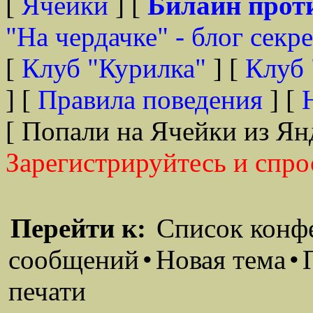
[
Ячейки
] [
Билайн прот
"На чердачке" - блог секр
[
Клуб "Курилка"
] [
Клуб 
] [
Правила поведения
] [
[ Попали на Ячейки из Ян
Зарегистрируйтесь и спро
Перейти к:
Список конф
сообщений
•
Новая тема
•
печати