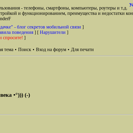
У
ьзования - телефоны, смартфоны, компьютеры, роутеры и т.д.
стройкой и функционированием, преимущества и недостатки кон
anderF
дачке" - блог секретов мобильной связи
]
авила поведения
] [
Нарушители
]
и спросите!
]
я тема
•
Поиск
•
Вход на форум
•
Для печати
ека •°))) (-)