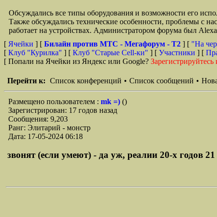
Обсуждались все типы оборудования и возможности его испол
Также обсуждались технические особенности, проблемы с на
работает на устройствах. Администратором форума был Alex
[
Ячейки
] [
Билайн против МТС - Мегафорум - T2
]
[
"На чер
[
Клуб "Курилка"
] [
Клуб "Старые Сell-ки"
] [
Участники
] [
Пр
[ Попали на Ячейки из Яндекс или Google?
Зарегистрируйтесь 
Перейти к:
Список конференций
•
Список сообщений
•
Нова
Размещено пользователем :
mk =)
()
Зарегистрирован: 17 годов назад
Сообщения: 9,203
Ранг: Элитарий - монстр
Дата: 17-05-2024 06:18
звонят (если умеют) - да уж, реалии 20-х годов 21 в