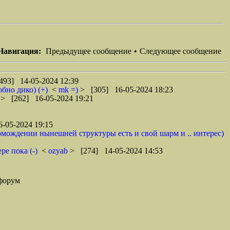
Навигация:
Предыдущее сообщение
•
Следующее сообщение
493] 14-05-2024 12:39
бно дико) (+)
<
mk =)
> [305] 16-05-2024 18:23
8
> [262] 16-05-2024 19:21
-05-2024 19:15
громождении нынешней структуры есть и свой шарм и .. интерес)
ре пока (-)
<
ozyab
> [274] 14-05-2024 14:53
форум