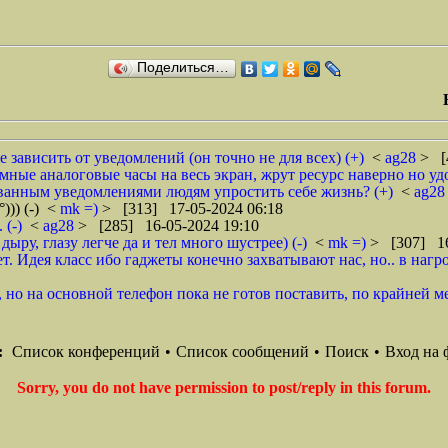
Поделиться…
е зависить от уведомлений (он точно не для всех) (+)
<
ag28
> [
омные аналоговые часы на весь экран, жрут ресурс наверно но удо
дованным уведомлениями людям упростить себе жизнь? (+)
<
ag2
))) (-)
<
mk =)
> [313] 17-05-2024 06:18
 (-)
<
ag28
> [285] 16-05-2024 19:10
ру, глазу легче да и тел много шустрее) (-)
<
mk =)
> [307] 16
ет. Идея класс ибо гаджеты конечно захватывают нас, но.. в на
но на основной телефон пока не готов поставить, по крайней ме
:
Список конференций
•
Список сообщений
•
Поиск
•
Вход на 
Sorry, you do not have permission to post/reply in this forum.