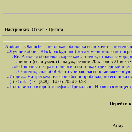
Настройки:
Ответ
•
Цитата
Android - Olauncher - неплохая оболочка если хочется поменьш
Лучшие обои - Black background) хотя у меня много лет огр
Re: А новая оболочка скорее как.. толчок, стимул замор
звонят (если умеют) - да уж, реалии 20-х годов 21 века •°
oled экраны не тратят энергию на точках где черный цвет..
Отлично, спасибо! Часто убираю часы оставляя чёрную ды
Индия... На третьем телефоне бы попробовал, но его пока н
(-)
<
mk =)
> [248] 14-05-2024 20:58
Поставил на второй телефон. Прикольно. Нравится концепт, 
Перейти к
Array