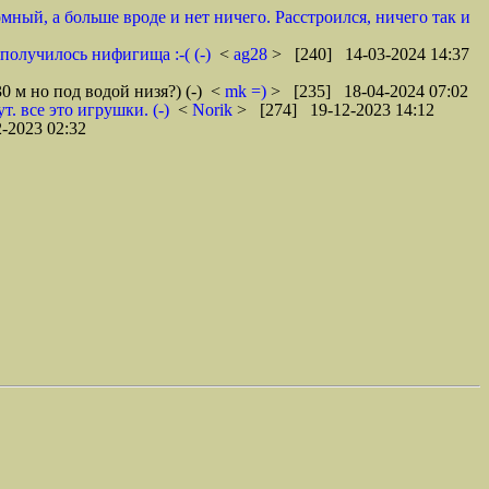
мный, а больше вроде и нет ничего. Расстроился, ничего так и
получилось нифигища :-( (-)
<
ag28
> [240] 14-03-2024 14:37
 м но под водой низя?) (-)
<
mk =)
> [235] 18-04-2024 07:02
т. все это игрушки. (-)
<
Norik
> [274] 19-12-2023 14:12
-2023 02:32