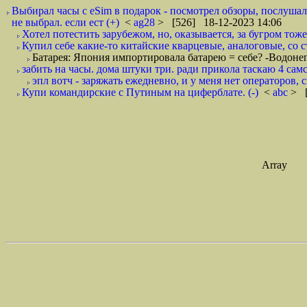
Выбирал часы с eSim в подарок - посмотрел обзоры, послушал 
не выбрал. если ест (+)
<
ag28
> [526] 18-12-2023 14:06
Хотел потестить зарубежом, но, оказывается, за бугром тож
Купил себе какие-то китайские кварцевые, аналоговые, со ст
Батарея: Япония импортировала батарею = себе? -Водонеп
забить на часы. дома штуки три. ради прикола таскаю 4 самсу
эпл вотч - заряжать ежедневно, и у меня нет операторов, 
Купи командирские с Путиным на циферблате. (-)
<
abc
> [
Array