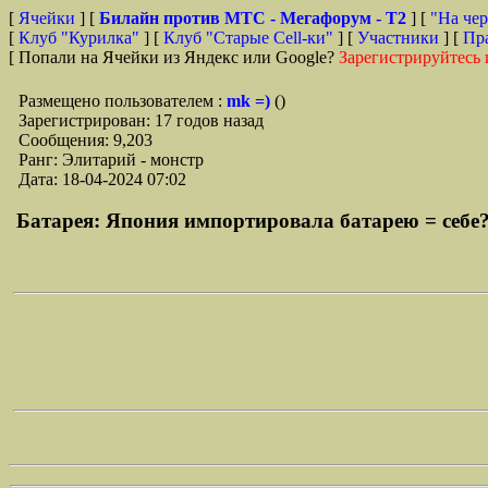
[
Ячейки
] [
Билайн против МТС - Мегафорум - T2
]
[
"На чер
[
Клуб "Курилка"
] [
Клуб "Старые Сell-ки"
] [
Участники
] [
Пр
[ Попали на Ячейки из Яндекс или Google?
Зарегистрируйтесь 
Размещено пользователем :
mk =)
()
Зарегистрирован: 17 годов назад
Сообщения: 9,203
Ранг: Элитарий - монстр
Дата: 18-04-2024 07:02
Батарея: Япония импортировала батарею = себе? 