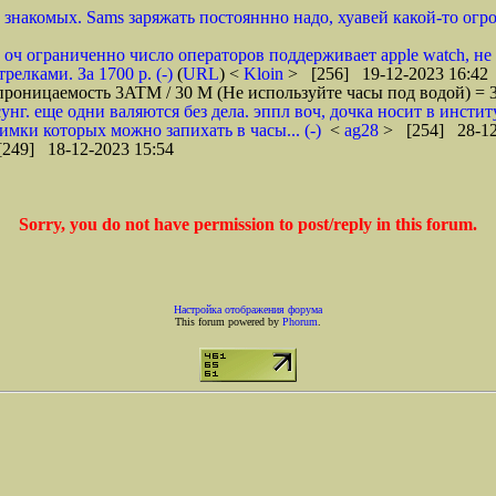
знакомых. Sams заряжать постояннно надо, хуавей какой-то огро
е оч ограниченно число операторов поддерживает apple watch, не 
релками. За 1700 р. (-)
(
URL
) <
Kloin
> [256] 19-12-2023 16:42
роницаемость 3ATM / 30 M (Не используйте часы под водой) = 30
нг. еще одни валяются без дела. эппл воч, дочка носит в институ
симки которых можно запихать в часы... (-)
<
ag28
> [254] 28-12
249] 18-12-2023 15:54
Sorry, you do not have permission to post/reply in this forum.
Настройка отображения форума
This forum powered by
Phorum
.