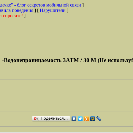
дачке" - блог секретов мобильной связи
]
авила поведения
] [
Нарушители
]
и спросите!
]
-Водонепроницаемость 3ATM / 30 M (Не используйте 
Поделиться…