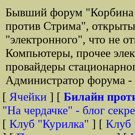
Бывший форум "Корбина
против Стрима", открыты
"электронного", что не о
Компьютеры, прочее элек
провайдеры стационарного
Администратор форума - 
[
Ячейки
] [
Билайн прот
"На чердачке" - блог секр
[
Клуб "Курилка"
] [
Клуб 