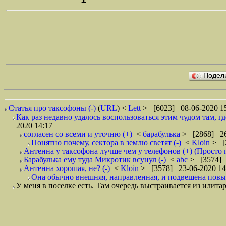
Подел
Статья про таксофоны (-)
(
URL
) <
Lett
> [6023] 08-06-2020 1
Как раз недавно удалось воспользоваться этим чудом там, гд
2020 14:17
согласен со всеми и уточню (+)
<
барабулька
> [2868] 26
Понятно почему, сектора в землю светят (-)
<
Kloin
> [
Антенна у таксофона лучше чем у телефонов (+) (Просто
Барабулька ему туда Микротик всунул (-)
<
abc
> [3574] 
Антенна хорошая, не? (-)
<
Kloin
> [3578] 23-06-2020 14
Она обычно внешняя, направленная, и подвешена повыше
У меня в поселке есть. Там очередь выстраивается из илитар