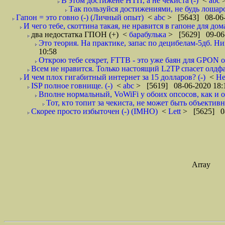
В этом достижене НТП, а не чекиста (-)
<
abc
Так пользуйся достижениями, не будь лошаро
Гапон = это говно (-) (Личный опыт)
<
abc
> [5643] 08-06-
И чего тебе, скоттина такая, не нравится в гапоне для до
два недостатка ГПОН (+)
<
барабулька
> [5629] 09-06
Это теория. На практике, запас по децибелам-5дб. Н
10:58
Открою тебе секрет, FTTB - это уже баян для GPON от
Всем не нравится. Только настоящий L2TP спасет олдфаг
И чем плох гигабитный интернет за 15 долларов? (-)
<
He
ISP полное говнище. (-)
<
abc
> [5619] 08-06-2020 18:
Вполне нормальный, VoWiFi у обоих опсосов, как и о
Тот, кто топит за чекиста, не может быть объективн
Скорее просто избыточен (-) (IMHO)
<
Lett
> [5625] 08
Array