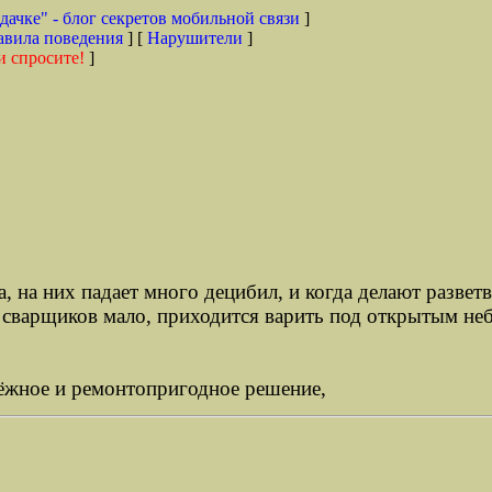
дачке" - блог секретов мобильной связи
]
авила поведения
] [
Нарушители
]
и спросите!
]
на них падает много децибил, и когда делают разветвл
х сварщиков мало, приходится варить под открытым не
адёжное и ремонтопригодное решение,