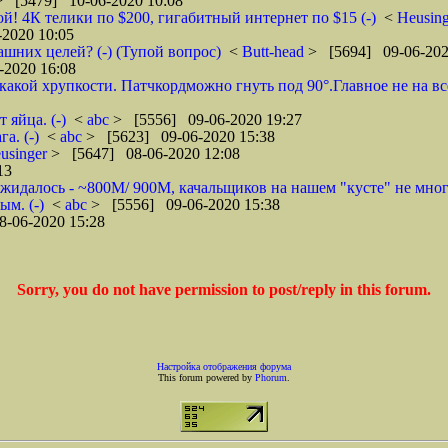
> [5479] 10-06-2020 10:08
й! 4К телики по $200, гигабитный интернет по $15 (-)
<
Heusin
2020 10:05
машних целей? (-) (Тупой вопрос)
<
Butt-head
> [5694] 09-06-202
-2020 16:08
икакой хрупкости. Патчкордможно гнуть под 90°.Главное не на вс
 яйца. (-)
<
abc
> [5556] 09-06-2020 19:27
а. (-)
<
abc
> [5623] 09-06-2020 15:38
usinger
> [5647] 08-06-2020 12:08
13
жидалось - ~800М/ 900М, качальщиков на нашем "кусте" не много.
ым. (-)
<
abc
> [5556] 09-06-2020 15:38
-06-2020 15:28
Sorry, you do not have permission to post/reply in this forum.
Настройка отображения форума
This forum powered by
Phorum
.