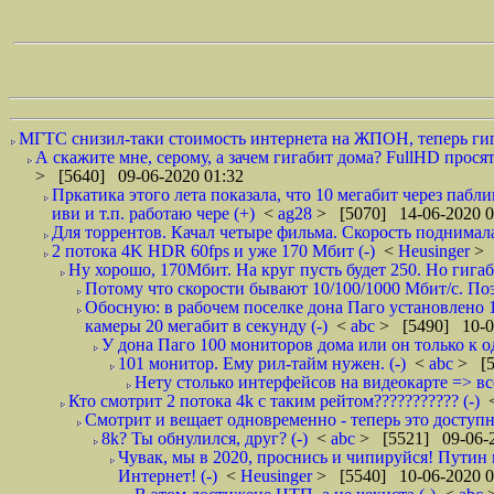
МГТС снизил-таки стоимость интернета на ЖПОН, теперь гигаби
А скажите мне, серому, а зачем гигабит дома? FullHD просят
> [5640] 09-06-2020 01:32
Пркатика этого лета показала, что 10 мегабит через пабл
иви и т.п. работаю чере (+)
<
ag28
> [5070] 14-06-2020 0
Для торрентов. Качал четыре фильма. Скорость поднимала
2 потока 4K HDR 60fps и уже 170 Мбит (-)
<
Heusinger
> 
Ну хорошо, 170Мбит. На круг пусть будет 250. Но гигаб
Потому что скорости бывают 10/100/1000 Мбит/с. Поэт
Обосную: в рабочем поселке дона Паго установлено 
камеры 20 мегабит в секунду (-)
<
abc
> [5490] 10-0
У дона Паго 100 мониторов дома или он только к о
101 монитор. Ему рил-тайм нужен. (-)
<
abc
> [5
Нету столько интерфейсов на видеокарте => всег
Кто смотрит 2 потока 4k с таким рейтом??????????? (-)
Смотрит и вещает одновременно - теперь это доступ
8k? Ты обнулился, друг? (-)
<
abc
> [5521] 09-06-2
Чувак, мы в 2020, проснись и чипируйся! Путин 
Интернет! (-)
<
Heusinger
> [5540] 10-06-2020 0