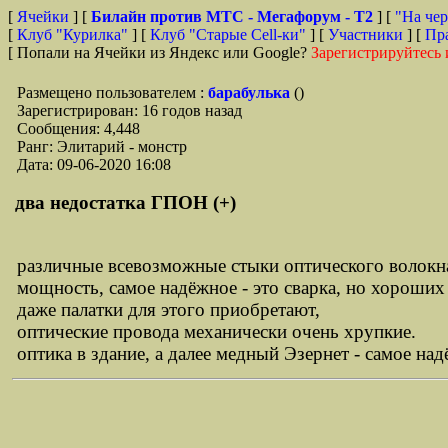
[
Ячейки
] [
Билайн против МТС - Мегафорум - T2
]
[
"На чер
[
Клуб "Курилка"
] [
Клуб "Старые Сell-ки"
] [
Участники
] [
Пр
[ Попали на Ячейки из Яндекс или Google?
Зарегистрируйтесь 
Размещено пользователем :
барабулька
()
Зарегистрирован: 16 годов назад
Сообщения: 4,448
Ранг: Элитарий - монстр
Дата: 09-06-2020 16:08
два недостатка ГПОН (+)
различные всевозможные стыки оптического волокна, 
мощность, самое надёжное - это сварка, но хороши
даже палатки для этого приобретают,
оптические провода механически очень хрупкие.
оптика в здание, а далее медный Эзернет - самое н