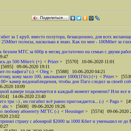
Поделиться…
т за 1 круб. вместо полутора, безакционно, для всех желающих.
 25Мбит полосы, насколько я знаю. Как по мне - 100Мбит за глаза 
ик безлим МТС за 600р в месяц достаточно на семью с двумя раб
9:47
сь до 500 Мбит/с (+)
<
Prizer
> [5570] 10-06-2020 11:01
[5695] 09-06-2020 19:11
ит-то нафига? (-)
<
Oleg
> [5588] 10-06-2020 04:21
ому, кому мало 100, заказывают 1000(1Гб/с) (+)
<
Prizer
> [5530
100+ камер видонаблюдения, чтобы дон Паго следил за своей соб
6-2020 10:09
дной камере подключается в каждый момент времени? Или все в 
014] 14-06-2020 23:40
о три :-) , но гигабит всё равно пригождается... (-)
<
Pago
> [4
<
abc
> [5608] 09-06-2020 19:26
но любому абоненту МГТС (-)
<
Heusinger
> [5574] 09-06-2020 
020 23:02
принял страну с абонярой $2000 за 1000 Кбит и уменьшил ее до 
0:27