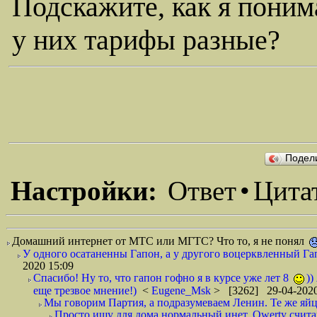
Подскажите, как я пони
у них тарифы разные?
Подел
Настройки:
Ответ
•
Цита
Домашний интернет от МТС или МГТС? Что то, я не понял
У одного осатаненны Гапон, а у другого воцерквленный Гапо
2020 15:09
Спасибо! Ну то, что гапон гофно я в курсе уже лет 8
))
еще трезвое мнение!)
<
Eugene_Msk
> [3262] 29-04-2020
Мы говорим Партия, а подразумеваем Ленин. Те же яйца
Просто ищу для дома нормальный инет. Qwerty считай 