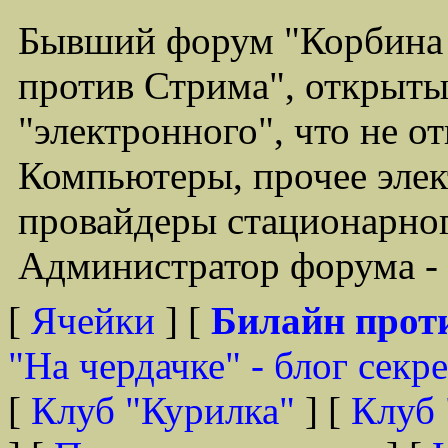
Бывший форум "Корбина
против Стрима", открыты
"электронного", что не о
Компьютеры, прочее элек
провайдеры стационарного
Администратор форума - 
[
Ячейки
] [
Билайн прот
"На чердачке" - блог секр
[
Клуб "Курилка"
] [
Клуб 