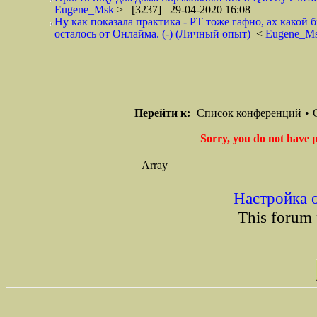
Eugene_Msk
> [3237] 29-04-2020 16:08
Ну как показала практика - РТ тоже гафно, ах како
осталось от Онлайма. (-) (Личный опыт)
<
Eugene_M
Перейти к:
Список конференций
•
Sorry, you do not have p
Array
Настройка 
This forum