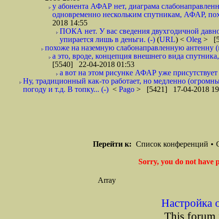
у абонента АФАР нет, диаграма слабонаправленн
одновременно нескольким спутникам, АФАР, похо
2018 14:55
ПОКА нет. У вас сведения двухгодичной давнос
упирается лишь в деньги. (-)
(
URL
) <
Oleg
> [5
похоже на наземную слабонаправленную антенну (
а это, вроде, концепция внешнего вида спутника
[5540] 22-04-2018 01:53
а вот на этом рисунке АФАР уже присутствует 
Ну, традиционный как-то работает, но медленно (огромны
погоду и т.д. В топку... (-)
<
Pago
> [5421] 17-04-2018 19
Перейти к:
Список конференций
•
Sorry, you do not have p
Array
Настройка 
This forum