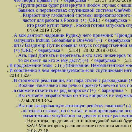
что творит правая? (-)
<
барабулька
> [5275] 28-02-2019 
«Группировка будет развернута в любом случае: с наш
Баканов о перспективах спутниковой системы OneWeb в
Разработчику глобальной системы широкополосного 
частот для работы в России. (+)
(
URL
) <
барабулька
>
кто ракет купит пачку... Россия готова запускать 
04-09-2019 17:49
А вон дантист-надомник Рудик,у него приемник "Грюнди
заглушить Iridium, GlobalStar и OneWeb? (+)
<
барабулька
шта? Владимир Путин объявил запуск государственной з
(+)
(
URL
) <
барабулька
> [5314] 28-02-2019 04:01
Ага, щаз! Догнать и перегнать, а кто всех инженеров
то он съест, да кто ж ему даст?) (+)
<
барабулька
> [531
В продолжение темы. :-) (-) (Внимание! Некомпетентное мн
И собственно в чем нереализуемость если спутниковый инт
2018 15:50
В стоимости реализации, вот пара статей с раскладками (
Вообще изначально шла речь о проекте Oneweb я так по
а сможете ответить на ряд вопросов? (+)
<
барабулька
> [
Вы считаете разработчики об этих вопросах не задумыв
22-04-2018 13:34
Вы про фазированную антенную решётку слышали? (-)
не только слышал, но и читал, и нам преподавали ос
схемотехника углублённо на другом потоке рассматри
Ну а тогда, представьте, что нисходящий канал б
ФАР. Мониторить расположение спутника можно по
2018 23:18