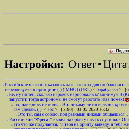
Подел
Настройки:
Ответ
•
Цита
Российские власти отказались дать частоты для глобального с
нереализуема в принципе (-) (IMHO)
(
URL
) <
барабулька
> [6
не, ну пипец, сколько игроков нарисовалось? минимум 4 
запустит, тогда астрономы не смогут работать изза помех!
Ты, наверное, не понял. Это никому не интересно, кроме т
сам сделай. (-)
<
abc
> [5190] 03-05-2020 16:32
Это ты, сам с собою, под разными никами общаешься...
Российский "Фрегат" вывел на орбиту шесть спутников On
это что же получается, "я тебя на орбиту выведу, я тебя ж