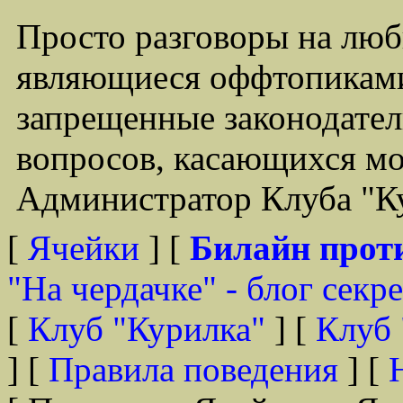
Просто разговоры на люб
являющиеся оффтопиками
запрещенные законодате
вопросов, касающихся мо
Администратор Клуба "Ку
[
Ячейки
] [
Билайн прот
"На чердачке" - блог секр
[
Клуб "Курилка"
] [
Клуб 
] [
Правила поведения
] [