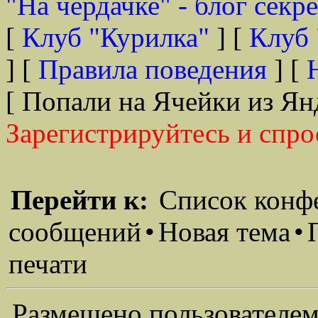
"На чердачке" - блог секр
[
Клуб "Курилка"
] [
Клуб 
] [
Правила поведения
] [
[ Попали на Ячейки из Ян
Зарегистрируйтесь и спро
Перейти к:
Список конф
сообщений
•
Новая тема
•
печати
Размещено пользователем