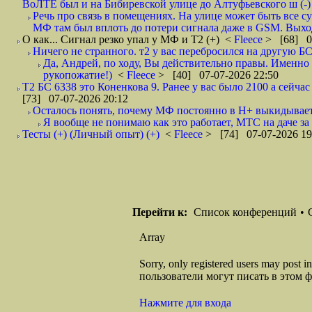
ВоЛТЕ был и на Бибиревской улице до Алтуфьевского ш (-)
Речь про связь в помещениях. На улице может быть все су
МФ там был вплоть до потери сигнала даже в GSM. Выход
О как... Сигнал резко упал у МФ и Т2 (+)
<
Fleece
> [68] 0
Ничего не странного. т2 у вас перебросился на другую Б
Да, Андрей, по ходу, Вы действительно правы. Именно к
рукопожатие!)
<
Fleece
> [40] 07-07-2026 22:50
Т2 БС 6338 это Коненкова 9. Ранее у вас было 2100 а сейча
[73] 07-07-2026 20:12
Осталось понять, почему МФ постоянно в H+ выкидывает
Я вообще не понимаю как это работает, МТС на даче за 
Тесты (+) (Личный опыт) (+)
<
Fleece
> [74] 07-07-2026 19
Перейти к:
Список конференций
•
Array
Sorry, only registered users may post
пользователи могут писать в этом 
Нажмите для входа