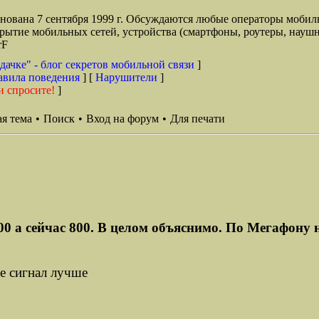
снована 7 сентября 1999 г. Обсуждаются любые операторы мобил
окрытие мобильных сетей, устройства (смартфоны, роутеры, наушн
rF
дачке" - блог секретов мобильной связи
]
авила поведения
] [
Нарушители
]
и спросите!
]
я тема
•
Поиск
•
Вход на форум
•
Для печати
00 а сейчас 800. В целом объяснимо. По Мегафону н
е сигнал лучше