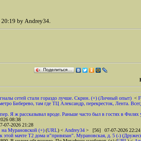
 20:19 by Andrey34.
Поделиться…
гналы сетей стали гораздо лучше. Скрин. (+) (Личный опыт)
<
F
етро Биберево, там где ТЦ Александр, перекресток, Лента. Все
пер. Я ж рассказывал вроде. Раньше часто был в гостях в Филях
026 08:38
7-07-2026 21:28
С на Мурановской (+)
(
URL
) <
Andrey34
> [56] 07-07-2026 22:24
 этой мачте Т2 дома и"привязан". Мурановская, д. 5 (-) (Дружес
с 800. В целом объяснимо. По Мегафону наоборот. (+)
(
URL
) <
An