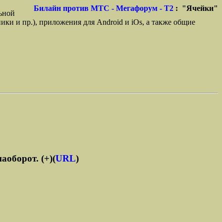
Билайн против МТС - Мегафорум - T2
: "Ячейки"
ьной
ики и пр.), приложения для Android и iOs, а также общие
аоборот. (+)(
URL
)