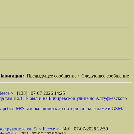
Навигация:
Предыдущее сообщение
•
Следующее сообщение
leece
> [138] 07-07-2026 14:25
гда там ВоЛТЕ был и на Бибиревской улице до Алтуфьевского
 у ребят. МФ там был вплоть до потери сигнала даже в GSM.
кое рукопожатие!)
<
Fleece
> [40] 07-07-2026 22:50
drey34
> [73] 07-07-2026 20:12