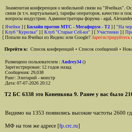
Знаменитая конференция о мобильной связи на "Ячейках". О
связи (в т.ч. виртуальные), тарифы операторов, качество и п
вопросы индустрии. Администраторы форума - agal, Alexande
[
Ячейки
] [
Билайн против МТС - Мегафорум - T2
]
[
"На чер
[
Клуб "Курилка"
] [
Клуб "Старые Сell-ки"
] [
Участники
] [
Пр
[ Попали на Ячейки из Яндекс или Google?
Зарегистрируйтесь 
Перейти к:
Список конференций
•
Список сообщений
•
Нова
Размещено пользователем :
Andrey34
()
Зарегистрирован: 12 годов назад
Сообщения: 29,038
Ранг: Элитарий - монстр
Дата: 07-07-2026 20:12
Т2 БС 6338 это Коненкова 9. Ранее у вас было 21
Видимо на 1353 появились высокие частоты 2600 гд
МФ на том же адресе [
fp.crc.ru
]