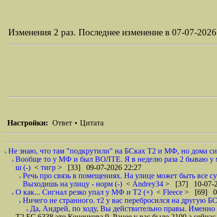
Изменения 2 раз. Последнее изменение в 07-07-2026
Настройки:
Ответ
•
Цитата
Не знаю, что там "подкрутили" на БСках Т2 и МФ, но дома си
Вообще то у МФ и был ВОЛТЕ. Я в неделю раза 2 бываю у м
ш (-)
<
тигр
> [33] 09-07-2026 22:27
Речь про связь в помещениях. На улице может быть все су
Выходишь на улицу - норм (-)
<
Andrey34
> [37] 10-07-2
О как... Сигнал резко упал у МФ и Т2 (+)
<
Fleece
> [69] 0
Ничего не странного. т2 у вас перебросился на другую Б
Да, Андрей, по ходу, Вы действительно правы. Именно к
Т2 БС 6338 это Коненкова 9. Ранее у вас было 2100 а сейча