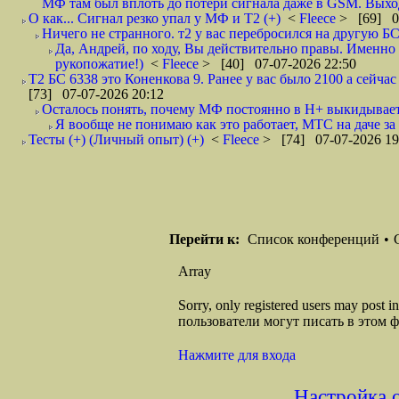
МФ там был вплоть до потери сигнала даже в GSM. Выход
О как... Сигнал резко упал у МФ и Т2 (+)
<
Fleece
> [69] 0
Ничего не странного. т2 у вас перебросился на другую Б
Да, Андрей, по ходу, Вы действительно правы. Именно к
рукопожатие!)
<
Fleece
> [40] 07-07-2026 22:50
Т2 БС 6338 это Коненкова 9. Ранее у вас было 2100 а сейча
[73] 07-07-2026 20:12
Осталось понять, почему МФ постоянно в H+ выкидывает
Я вообще не понимаю как это работает, МТС на даче за 
Тесты (+) (Личный опыт) (+)
<
Fleece
> [74] 07-07-2026 19
Перейти к:
Список конференций
•
Array
Sorry, only registered users may post
пользователи могут писать в этом 
Нажмите для входа
Настройка 