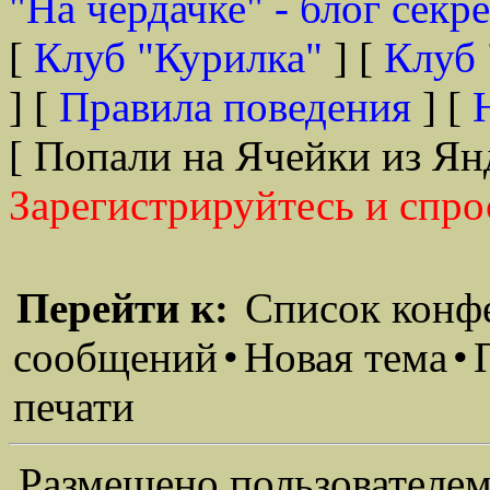
"На чердачке" - блог секр
[
Клуб "Курилка"
] [
Клуб 
] [
Правила поведения
] [
[ Попали на Ячейки из Ян
Зарегистрируйтесь и спро
Перейти к:
Список конф
сообщений
•
Новая тема
•
печати
Размещено пользователем