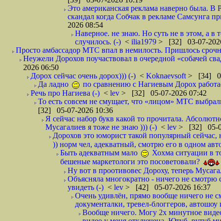
Это американская реклама наверно была. В 
скандал когда Собчак в рекламе Самсунга пр
2026 08:54
Наверное. не знаю. Но суть не в этом, а в
случилось. (-)
<
ilia1979
> [32] 03-07-202
Просто амбассадор МТС впал в немилость. Пришлось срочно
Неужели Дорохов поучаствовал в очередной «собачей св
2026 06:50
Дорох сейчас очень дорох))) (-)
<
Koknaevsoft
> [34] 0
Да ладно
по сравнению с Нагиевым Дорох работает
Речь про Нагиева (-)
<
lev
> [32] 05-07-2026 07:42
То есть совсем не смущает, что «лицом» МТС выбра
[32] 05-07-2026 10:36
Я сейчас набор букв какой то прочитала. Абсолютно
Мусагалиев я тоже не знаю ))) (-)
<
lev
> [32] 05-0
Дорохов это юморист такой популярный сейчас, ни
)) норм чел, адекватный, смотрю его в одном авто
Быть адекватным мало
Хохма ситуации в то
бешеные маркетологи это посоветовали?
Ну вот в проотивовес Дороху, теперь Мусагал
Объясняла многократно - ничего не смотрю с
увидеть (-)
<
lev
> [42] 05-07-2026 16:37
Очень удивлён, прямо вообще ничего не с
документалки, тревел-блоггеров, автошоу 
Вообще ничего. Могу 2х минутное видео
видео у меня отключена. Ютуб, рутуб ми