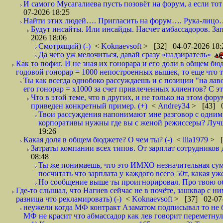
И самого Мусагалиева пусть позовёт на форум, а если тот б
07-2026 18:25
Найти этих людей…. Пригласить на форум…. Рука-лицо…
Будут инсайты. Или инсайды. Насчет амбассадоров. Зап
2026 18:06
Смотрящий) (-)
<
Koknaevsoft
> [32] 04-07-2026 18:
Да чего уж мелочиться, давай сразу «надзиратель»
Как то пофиг. И не зная их гонорара и его доли в общем б
годовой гонорар = 1000 непостроенных вышек, то еще что 
Ты как всегда однобоко рассуждаешь и с позиции "на лаво
его гонорар = х1000 за счет привлеченных клиентов? С эт
Что в этой теме, что в других, и не только на этом фо
приведен конкретный пример. (+)
<
Andrey34
> [43] 0
Твои рассуждения напонимают мне разговор с одним 
корпоративы нужны где вы с женой режиссеры? Лучш
19:26
Какая доля в общем бюджете? О чем ты? (-)
<
ilia1979
> [
Затраты компании всех типов. От зарплат сотрудников д
08:48
Ты же понимаешь, что это ИМХО незначительная сум
посчитать что зарплата у каждого всего 50т, какая уж
Но сообщение выше ты проигнорировал. Про твою о
Где-то слышал, что Нагиев сейчас не в почёте, зашквар с н
разница что рекламировать) (-)
<
Koknaevsoft
> [37] 02-07-
неужели когда МФ контракт Азаматом подписывал то не бы
МФ не красит что абмассадор как лев говорит переметнулс