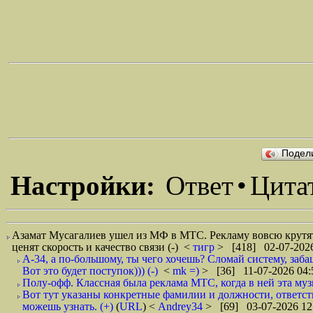
Подел
Настройки:
Ответ
•
Цита
Азамат Мусагалиев ушел из МФ в МТС. Рекламу вовсю крутят.
ценят скорость и качество связи (-)
<
тигр
> [418] 02-07-2026
А-34, а по-большому, ты чего хочешь? Сломай систему, забац
Вот это будет поступок))) (-)
<
mk =)
> [36] 11-07-2026 04:
Полу-офф. Классная была реклама МТС, когда в ней эта музы
Вот тут указаны конкретные фамилии и должности, ответств
можешь узнать. (+)
(
URL
) <
Andrey34
> [69] 03-07-2026 12