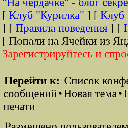
"На чердачке" - блог секр
[
Клуб "Курилка"
] [
Клуб 
] [
Правила поведения
] [
[ Попали на Ячейки из Ян
Зарегистрируйтесь и спро
Перейти к:
Список конф
сообщений
•
Новая тема
•
печати
Размещено пользователем