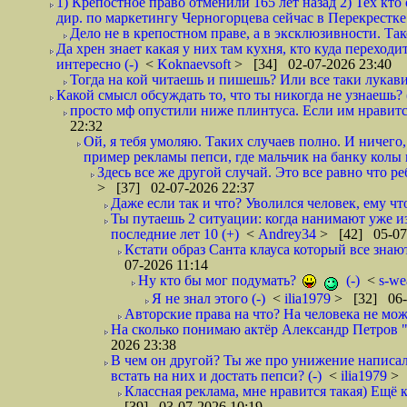
1) Крепостное право отменили 165 лет назад 2) Тех кт
дир. по маркетингу Черногорцева сейчас в Перекрестке
Дело не в крепостном праве, а в эксклюзивности. Так
Да хрен знает какая у них там кухня, кто куда переходи
интересно (-)
<
Koknaevsoft
> [34] 02-07-2026 23:40
Тогда на кой читаешь и пишешь? Или все таки лукави
Какой смысл обсуждать то, что ты никогда не узнаешь? (
просто мф опустили ниже плинтуса. Если им нравится
22:32
Ой, я тебя умоляю. Таких случаев полно. И ничего
пример рекламы пепси, где мальчик на банку колы н
Здесь все же другой случай. Это все равно что р
> [37] 02-07-2026 22:37
Даже если так и что? Уволился человек, ему чт
Ты путаешь 2 ситуации: когда нанимают уже и
последние лет 10 (+)
<
Andrey34
> [42] 05-07
Кстати образ Санта клауса который все знают 
07-2026 11:14
Ну кто бы мог подумать?
(-)
<
s-we
Я не знал этого (-)
<
ilia1979
> [32] 06-
Авторские права на что? На человека не може
На сколько понимаю актёр Александр Петров "М
2026 23:38
В чем он другой? Ты же про унижение написал?
встать на них и достать пепси? (-)
<
ilia1979
> 
Классная реклама, мне нравится такая) Ещё 
[39] 03-07-2026 10:19