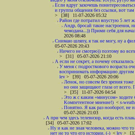
Если вдруг захочешь поинтересоваться
и группа общения без ссылки, вот там м
> [38] 11-07-2026 05:32
Район где потратил впустую 5 лет ж
Андр, бросай такие настроения, н
чемодана...)) Прими себя для начал
2026 08:48
Снимаю шляпу, я так не могу, ну а фи
05-07-2026 20:43
Ничего не смотрю)) поэтому во всех
> [31] 05-07-2026 21:10
А если не секрет, а почему отказались 
У меня с подросткового возраста оч
воспринимать информацию другим сп
lev
> [39] 05-07-2026 20:06
Ленок, но совсем без зрения тоже
но они защищают глаза от всего. П
> [35] 11-07-2026 04:54
Это ж с каким «минусом» ходите б
Kомпетентное мнение!)
<
s-weat
Понятно. Я как раз нооборот, не н
05-07-2026 21:03
А при чем здесь телевизор, когда есть пла
[34] 05-07-2026 17:02
Ну и как не зная человека, можно что т
нет не то что его истории. (-)
<
lev
> [33