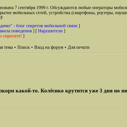
снована 7 сентября 1999 г. Обсуждаются любые операторы мобил
окрытие мобильных сетей, устройства (смартфоны, роутеры, наушн
rF
дачке" - блог секретов мобильной связи
]
авила поведения
] [
Нарушители
]
и спросите!
]
я тема
•
Поиск
•
Вход на форум
•
Для печати
корн какой-то. Колёсико крутится уже 3 дня но нич