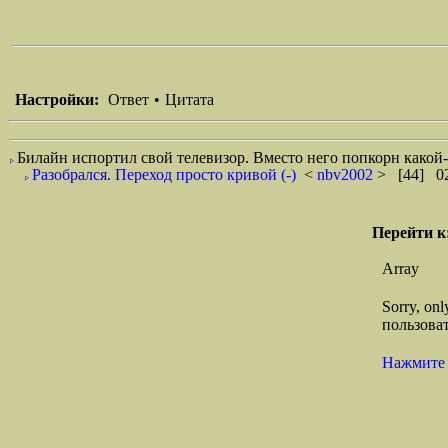
Настройки:
Ответ
•
Цитата
Билайн испортил свой телевизор. Вместо него попкорн какой-т
Разобрался. Переход просто кривой (-)
<
nbv2002
> [44] 02
Перейти к
Array
Sorry, on
пользоват
Нажмите 