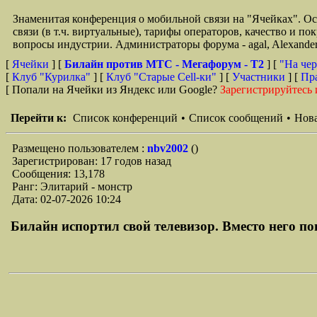
Знаменитая конференция о мобильной связи на "Ячейках". О
связи (в т.ч. виртуальные), тарифы операторов, качество и п
вопросы индустрии. Администраторы форума - agal, Alexande
[
Ячейки
] [
Билайн против МТС - Мегафорум - T2
]
[
"На чер
[
Клуб "Курилка"
] [
Клуб "Старые Сell-ки"
] [
Участники
] [
Пр
[ Попали на Ячейки из Яндекс или Google?
Зарегистрируйтесь 
Перейти к:
Список конференций
•
Список сообщений
•
Нова
Размещено пользователем :
nbv2002
()
Зарегистрирован: 17 годов назад
Сообщения: 13,178
Ранг: Элитарий - монстр
Дата: 02-07-2026 10:24
Билайн испортил свой телевизор. Вместо него поп