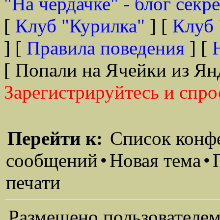
"На чердачке" - блог секр
[
Клуб "Курилка"
] [
Клуб 
] [
Правила поведения
] [
[ Попали на Ячейки из Ян
Зарегистрируйтесь и спро
Перейти к:
Список конф
сообщений
•
Новая тема
•
печати
Размещено пользователем