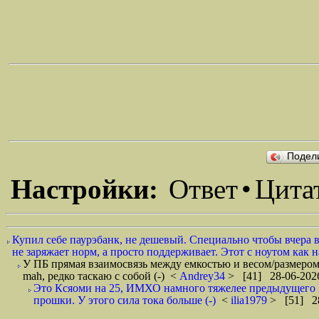
Подел
Настройки:
Ответ
•
Цита
Купил себе паурэбанк, не дешевый. Специально чтобы вчера в
не заряжает норм, а просто поддерживает. Этот с ноутом как н
У ПБ прямая взаимосвязь между емкостью и весом/размером,
mah, редко таскаю с собой (-)
<
Andrey34
> [41] 28-06-2026
Это Ксяоми на 25, ИМХО намного тяжелее предыдущего Кс
прошки. У этого сила тока больше (-)
<
ilia1979
> [51] 28