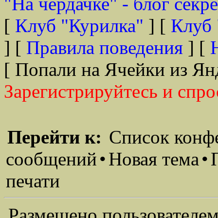
"На чердачке" - блог секр
[
Клуб "Курилка"
] [
Клуб 
] [
Правила поведения
] [
[ Попали на Ячейки из Ян
Зарегистрируйтесь и спро
Перейти к:
Список конф
сообщений
•
Новая тема
•
печати
Размещено пользователем