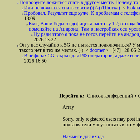
Попробуйте ложиться спать в другом месте. Почему-то ка
Или не ложиться спать совсем))) (-) (Шютка)
<
Kokna
Пробовал. Результат еще хуже. К проблемам с телефо
13:09
Кмк, Ваши беды от дефицита частот у Т2; отсюда б
поменяйте на Андроид. Там в настройках оси урове
Ну ради этого я пока не готов перейти на андроид
2026 13:22
Он у вас случайно к 5G не пытается подключиться? У м
такого нет в тех же местах. (-)
<
doomer
> [47] 28-06-2
В айфонах 5G закрыт для РФ операторов, а даже если 
2026 16:50
Перейти к:
Список конференций
•
Array
Sorry, only registered users may post
пользователи могут писать в этом 
Нажмите для входа