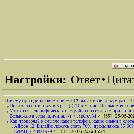
Подел
Настройки:
Ответ
•
Цита
Почему при одинаковом приеме Т2 высаживает аккум раз в 5 б
Не замечал что прям в 5 раз. (-) (Внимание! Некомпетентно
У них есть специфическая настройка на сети, что при апли
Возможно в этом причина. (-)
<
Andrey34
> [65] 26-06-202
Как проверял? в смысле какой телефон, какие симки в слотах 
Айфон 12. Билайн: ложусь спать 70%, просыпаюсь 55-60%
Есим (-)
<
ilia1979
> [51] 26-06-2026 15:24