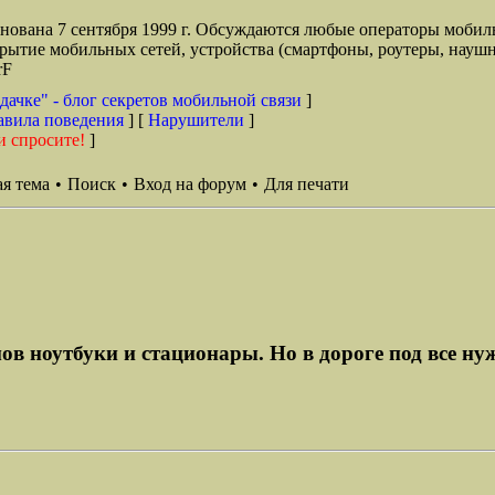
снована 7 сентября 1999 г. Обсуждаются любые операторы мобил
окрытие мобильных сетей, устройства (смартфоны, роутеры, наушн
rF
дачке" - блог секретов мобильной связи
]
авила поведения
] [
Нарушители
]
и спросите!
]
я тема
•
Поиск
•
Вход на форум
•
Для печати
ов ноутбуки и стационары. Но в дороге под все н