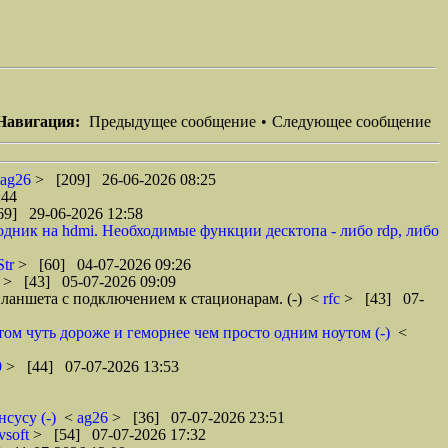
Навигация:
Предыдущее сообщение
•
Следующее сообщение
ag26
> [209] 26-06-2026 08:25
:44
69] 29-06-2026 12:58
одник на hdmi. Необходимые функции десктопа - либо rdp, либо
Str
> [60] 04-07-2026 09:26
6
> [43] 05-07-2026 09:09
планшета с подключением к стационарам. (-)
<
rfc
> [43] 07-
том чуть дороже и геморнее чем просто одним ноутом (-)
<
9
> [44] 07-07-2026 13:53
сусу (-)
<
ag26
> [36] 07-07-2026 23:51
vsoft
> [54] 07-07-2026 17:32