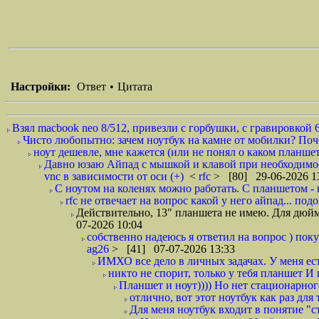
Настройки:
Ответ
•
Цитата
Взял macbook neo 8/512, привезли с горбушки, с гравировкой 6
Чисто любопытно: зачем ноутбук на камне от мобилки? Поче
ноут дешевле, мне кажется (или не понял о каком планшет
Давно юзаю Айпад с мышкой и клавой при необходимости
vnc в зависимости от оси (+)
<
rfc
> [80] 29-06-2026 1
С ноутом на коленях можно работать. С планшетом - н
rfc не отвечает на вопрос какой у него айпад... по
Действительно, 13" планшета не имею. Для дюйм
07-2026 10:04
собственно надеюсь я ответил на вопрос ) пок
ag26
> [41] 07-07-2026 13:33
ИМХО все дело в личных задачах. У меня ест
никто не спорит, только у тебя планшет И 
Планшет и ноут)))) Но нет стационарного
отлично, вот этот ноутбук как раз для 
Для меня ноутбук входит в понятие "