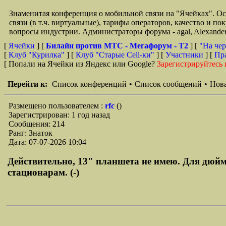
Знаменитая конференция о мобильной связи на "Ячейках". О
связи (в т.ч. виртуальные), тарифы операторов, качество и п
вопросы индустрии. Администраторы форума - agal, Alexande
[
Ячейки
] [
Билайн против МТС - Мегафорум - T2
]
[
"На чер
[
Клуб "Курилка"
] [
Клуб "Старые Сell-ки"
] [
Участники
] [
Пр
[ Попали на Ячейки из Яндекс или Google?
Зарегистрируйтесь 
Перейти к:
Список конференций
•
Список сообщений
•
Нова
Размещено пользователем :
rfc
()
Зарегистрирован: 1 год назад
Сообщения: 214
Ранг: Знаток
Дата: 07-07-2026 10:04
Действительно, 13" планшета не имею. Для дюйм
стационарам. (-)