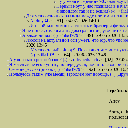
Ну у меня в середине 90x был ноут. 
Первый ноут у нас появился в начал
андроидом так и не решил) (-)
<
ili
Для меня основная разница между ноутом и планшет
<
Andrey34
> [51] 04-07-2026 14:10
И на айпаде можно запустить и браузер и фильм и 
Я не понял, с каким айпадом сравнение, уточните, плз
А какой айпад? (-)
<
ilia1979
> [49] 29-06-2026 13:3
Любой на актуальной оси умеет. Что rdp, что vnc не 
2026 13:45
У меня старый айпад 9. Пока тянет что мне нуж
(-)
<
ilia1979
> [64] 29-06-2026 13:48
А у кого конкретно брали? (-)
<
drhyperkalich
> [62] 27-06-
Я хотел жене его купить, но передумал, починил свой эйр н
Себе не рассматривал, (+)
<
ilia1979
> [92] 26-06-2026 16:
Пользуюсь таким уже месяц. Проблем нет вообще, (+) (Дру
Перейти к
Array
Sorry, on
пользоват
Нажмите 