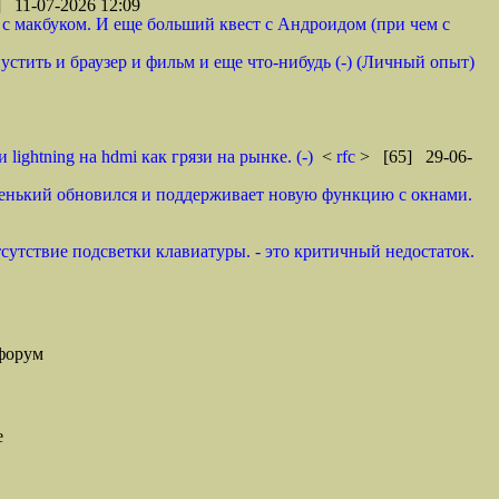
 11-07-2026 12:09
 с макбуком. И еще больший квест с Андроидом (при чем с
стить и браузер и фильм и еще что-нибудь (-) (Личный опыт)
lightning на hdmi как грязи на рынке. (-)
<
rfc
> [65] 29-06-
аренький обновился и поддерживает новую функцию с окнами.
тсутствие подсветки клавиатуры. - это критичный недостаток.
форум
е