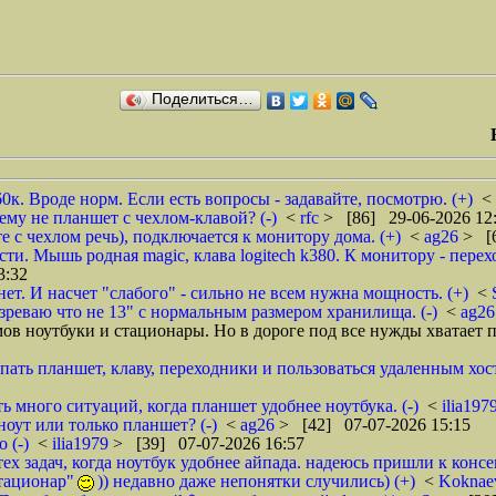
Поделиться…
0к. Вроде норм. Если есть вопросы - задавайте, посмотрю. (+)
<
му не планшет с чехлом-клавой? (-)
<
rfc
> [86] 29-06-2026 12
е с чехлом речь), подключается к монитору дома. (+)
<
ag26
> [
. Мышь родная magic, клава logitech k380. К монитору - перех
3:32
ет. И насчет "слабого" - сильно не всем нужна мощность. (+)
<
дозреваю что не 13" с нормальным размером хранилища. (-)
<
ag2
ов ноутбуки и стационары. Но в дороге под все нужды хватает 
упать планшет, клаву, переходники и пользоваться удаленным хос
ь много ситуаций, когда планшет удобнее ноутбука. (-)
<
ilia197
ноут или только планшет? (-)
<
ag26
> [42] 07-07-2026 15:15
 (-)
<
ilia1979
> [39] 07-07-2026 16:57
тех задач, когда ноутбук удобнее айпада. надеюсь пришли к консен
стационар"
)) недавно даже непонятки случились) (+)
<
Koknae