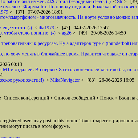
По работе был нужен. 4k$ стоил безродный clevo. (-)
<
Str
> [39]
е нулевых. Фирмы Iru. По поводу подписи, Боже какой это квест
a1979
> [37] 07-07-2026 18:01
ом/смартфоном - многозадачность. На ноуте условно можно запу
еще что то. (-)
<
ilia1979
> [47] 04-07-2026 17:47
, чтобы стало понятно. (-)
<
ag26
> [49] 29-06-2026 14:59
7
требовательны к ресурсам. Ну а адаптеров type-c (thunderbolt) или 
но, но хочу менять в ближайшее время. Нравится что даже он ст
2026 00:13
а М1 и отдал ей. Во первых 8 гигов конечно ей хватило бы, но о
41
жеское рукопожатие!)
<
MikaNavigator
> [83] 26-06-2026 16:05
:
Список конференций
•
Список сообщений
•
Поиск
•
Вход на 
ly registered users may post in this forum. Только зарегистрированны
ели могут писать в этом форуме.
для входа