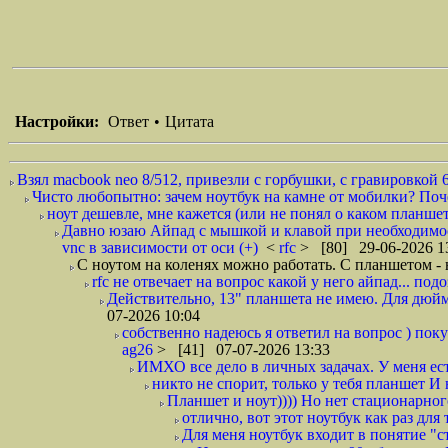
Настройки:
Ответ
•
Цитата
Взял macbook neo 8/512, привезли с горбушки, с гравировкой 6
Чисто любопытно: зачем ноутбук на камне от мобилки? Поче
ноут дешевле, мне кажется (или не понял о каком планшет
Давно юзаю Айпад с мышкой и клавой при необходимости
vnc в зависимости от оси (+)
<
rfc
> [80] 29-06-2026 1
С ноутом на коленях можно работать. С планшетом - н
rfc не отвечает на вопрос какой у него айпад... по
Действительно, 13" планшета не имею. Для дюйм
07-2026 10:04
собственно надеюсь я ответил на вопрос ) пок
ag26
> [41] 07-07-2026 13:33
ИМХО все дело в личных задачах. У меня ест
никто не спорит, только у тебя планшет И 
Планшет и ноут)))) Но нет стационарного
отлично, вот этот ноутбук как раз для 
Для меня ноутбук входит в понятие "