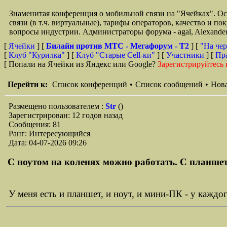
Знаменитая конференция о мобильной связи на "Ячейках". О
связи (в т.ч. виртуальные), тарифы операторов, качество и п
вопросы индустрии. Администраторы форума - agal, Alexande
[
Ячейки
] [
Билайн против МТС - Мегафорум - T2
]
[
"На чер
[
Клуб "Курилка"
] [
Клуб "Старые Сell-ки"
] [
Участники
] [
Пр
[ Попали на Ячейки из Яндекс или Google?
Зарегистрируйтесь 
Перейти к:
Список конференций
•
Список сообщений
•
Нова
Размещено пользователем :
Str
()
Зарегистрирован: 12 годов назад
Сообщения: 81
Ранг: Интересующийся
Дата: 04-07-2026 09:26
С ноутом на коленях можно работать. С планшето
У меня есть и планшет, и ноут, и мини-ПК - у кажд