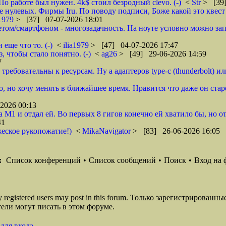
По работе был нужен. 4k$ стоил безродный clevo. (-)
<
Str
> [39]
е нулевых. Фирмы Iru. По поводу подписи, Боже какой это квест
a1979
> [37] 07-07-2026 18:01
ом/смартфоном - многозадачность. На ноуте условно можно запу
еще что то. (-)
<
ilia1979
> [47] 04-07-2026 17:47
, чтобы стало понятно. (-)
<
ag26
> [49] 29-06-2026 14:59
7
требовательны к ресурсам. Ну а адаптеров type-c (thunderbolt) или 
но, но хочу менять в ближайшее время. Нравится что даже он ст
2026 00:13
а М1 и отдал ей. Во первых 8 гигов конечно ей хватило бы, но о
41
жеское рукопожатие!)
<
MikaNavigator
> [83] 26-06-2026 16:05
:
Список конференций
•
Список сообщений
•
Поиск
•
Вход на 
ly registered users may post in this forum. Только зарегистрированны
ели могут писать в этом форуме.
для входа