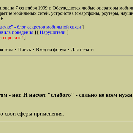
снована 7 сентября 1999 г. Обсуждаются любые операторы мобил
окрытие мобильных сетей, устройства (смартфоны, роутеры, наушн
rF
дачке" - блог секретов мобильной связи
]
авила поведения
] [
Нарушители
]
и спросите!
]
я тема
•
Поиск
•
Вход на форум
•
Для печати
м - нет. И насчет "слабого" - сильно не всем нужн
ого свои сферы применения.