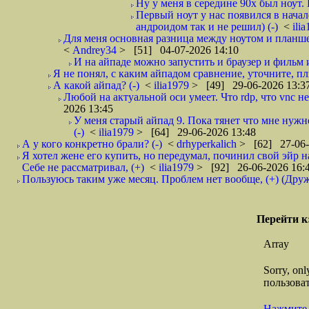
Ну у меня в середине 90x был ноут. 
Первый ноут у нас появился в начал
андроидом так и не решил) (-)
<
ili
Для меня основная разница между ноутом и планшет
<
Andrey34
> [51] 04-07-2026 14:10
И на айпаде можно запустить и браузер и фильм и 
Я не понял, с каким айпадом сравнение, уточните, плз
А какой айпад? (-)
<
ilia1979
> [49] 29-06-2026 13:3
Любой на актуальной оси умеет. Что rdp, что vnc не 
2026 13:45
У меня старый айпад 9. Пока тянет что мне нуж
(-)
<
ilia1979
> [64] 29-06-2026 13:48
А у кого конкретно брали? (-)
<
drhyperkalich
> [62] 27-06-
Я хотел жене его купить, но передумал, починил свой эйр н
Себе не рассматривал, (+)
<
ilia1979
> [92] 26-06-2026 16:
Пользуюсь таким уже месяц. Проблем нет вообще, (+) (Дру
Перейти к
Array
Sorry, on
пользоват
Нажмите 