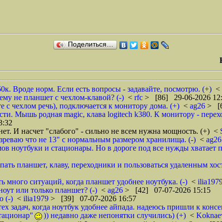
Поделиться…
0к. Вроде норм. Если есть вопросы - задавайте, посмотрю. (+)
<
му не планшет с чехлом-клавой? (-)
<
rfc
> [86] 29-06-2026 12
е с чехлом речь), подключается к монитору дома. (+)
<
ag26
> [
. Мышь родная magic, клава logitech k380. К монитору - перех
3:32
ет. И насчет "слабого" - сильно не всем нужна мощность. (+)
<
дозреваю что не 13" с нормальным размером хранилища. (-)
<
ag2
ов ноутбуки и стационары. Но в дороге под все нужды хватает п
упать планшет, клаву, переходники и пользоваться удаленным хос
ь много ситуаций, когда планшет удобнее ноутбука. (-)
<
ilia197
ноут или только планшет? (-)
<
ag26
> [42] 07-07-2026 15:15
 (-)
<
ilia1979
> [39] 07-07-2026 16:57
тех задач, когда ноутбук удобнее айпада. надеюсь пришли к консен
стационар"
)) недавно даже непонятки случились) (+)
<
Koknae