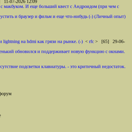
 11-07-2026 12:09
 с макбуком. И еще больший квест с Андроидом (при чем с
стить и браузер и фильм и еще что-нибудь (-) (Личный опыт)
lightning на hdmi как грязи на рынке. (-)
<
rfc
> [65] 29-06-
аренький обновился и поддерживает новую функцию с окнами.
тсутствие подсветки клавиатуры. - это критичный недостаток.
форум
е