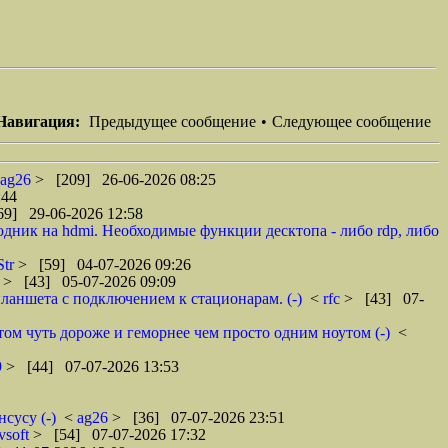
Навигация:
Предыдущее сообщение
•
Следующее сообщение
ag26
> [209] 26-06-2026 08:25
:44
69] 29-06-2026 12:58
одник на hdmi. Необходимые функции десктопа - либо rdp, либо
Str
> [59] 04-07-2026 09:26
6
> [43] 05-07-2026 09:09
ланшета с подключением к стационарам. (-)
<
rfc
> [43] 07-
том чуть дороже и геморнее чем просто одним ноутом (-)
<
9
> [44] 07-07-2026 13:53
сусу (-)
<
ag26
> [36] 07-07-2026 23:51
vsoft
> [54] 07-07-2026 17:32