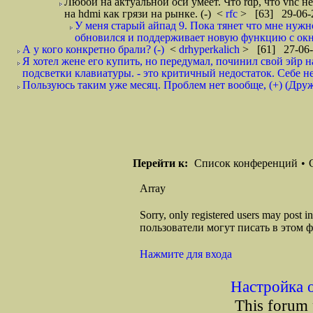
Любой на актуальной оси умеет. Что rdp, что vnc не 
на hdmi как грязи на рынке. (-)
<
rfc
> [63] 29-06-
У меня старый айпад 9. Пока тянет что мне нужн
обновился и поддерживает новую функцию с окна
А у кого конкретно брали? (-)
<
drhyperkalich
> [61] 27-06-
Я хотел жене его купить, но передумал, починил свой эйр н
подсветки клавиатуры. - это критичный недостаток. Себе не
Пользуюсь таким уже месяц. Проблем нет вообще, (+) (Дру
Перейти к:
Список конференций
•
Array
Sorry, only registered users may post
пользователи могут писать в этом 
Нажмите для входа
Настройка 
This forum