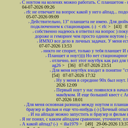
С ноутом на коленях можно работать. С планшетом - н
04-07-2026 09:26
rfc не отвечает на вопрос какой у него айпад... по
05-07-2026 09:09
Действительно, 13" планшета не имею. Для дюйм
подключением к стационарам. (-)
<
rfc
> [43] 07
собственно надеюсь я ответил на вопрос ) пок
дороже и геморнее чем просто одним ноутом (-
ИМХО все дело в личных задачах. У меня ест
07-07-2026 13:53
никто не спорит, только у тебя планшет И 
Планшет и ноут)))) Но нет стационарного
отлично, вот этот ноутбук как раз для 
ag26
> [36] 07-07-2026 23:51
Для меня ноутбук входит в понятие "
[54] 07-07-2026 17:32
Ну у меня в середине 90x был ноут. 
2026 12:09
Первый ноут у нас появился в начал
макбуком. И еще больший квест с Ан
07-2026 18:01
Для меня основная разница между ноутом и планше
браузер и фильм и еще что-нибудь (-) (Личный опыт
И на айпаде можно запустить и браузер и фильм и 
Я не понял, с каким айпадом сравнение, уточните, плз
А какой айпад? (-)
<
ilia1979
> [49] 29-06-2026 13:3