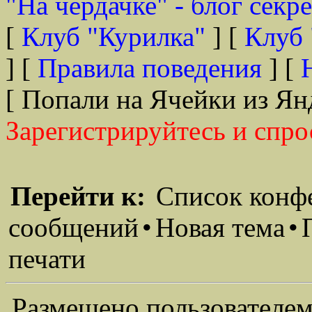
"На чердачке" - блог секр
[
Клуб "Курилка"
] [
Клуб 
] [
Правила поведения
] [
[ Попали на Ячейки из Ян
Зарегистрируйтесь и спро
Перейти к:
Список конф
сообщений
•
Новая тема
•
печати
Размещено пользователем