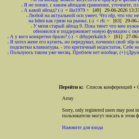
Я не понял, с каким айпадом сравнение, уточните, плз
А какой айпад? (-)
<
ilia1979
> [49] 29-06-2026 13:3
Любой на актуальной оси умеет. Что rdp, что vnc не 
на hdmi как грязи на рынке. (-)
<
rfc
> [63] 29-06-
У меня старый айпад 9. Пока тянет что мне нужн
обновился и поддерживает новую функцию с окна
А у кого конкретно брали? (-)
<
drhyperkalich
> [61] 27-06-
Я хотел жене его купить, но передумал, починил свой эйр н
подсветки клавиатуры. - это критичный недостаток. Себе не
Пользуюсь таким уже месяц. Проблем нет вообще, (+) (Дру
Перейти к:
Список конференций
•
Array
Sorry, only registered users may post
пользователи могут писать в этом 
Нажмите для входа