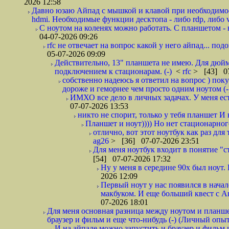
2026 12:58
Давно юзаю Айпад с мышкой и клавой при необходимост
hdmi. Необходимые функции десктопа - либо rdp, либо v
С ноутом на коленях можно работать. С планшетом - н
04-07-2026 09:26
rfc не отвечает на вопрос какой у него айпад... по
05-07-2026 09:09
Действительно, 13" планшета не имею. Для дюйм
подключением к стационарам. (-)
<
rfc
> [43] 07
собственно надеюсь я ответил на вопрос ) пок
дороже и геморнее чем просто одним ноутом (-
ИМХО все дело в личных задачах. У меня ест
07-07-2026 13:53
никто не спорит, только у тебя планшет И 
Планшет и ноут)))) Но нет стационарного
отлично, вот этот ноутбук как раз для 
ag26
> [36] 07-07-2026 23:51
Для меня ноутбук входит в понятие "
[54] 07-07-2026 17:32
Ну у меня в середине 90x был ноут. 
2026 12:09
Первый ноут у нас появился в начал
макбуком. И еще больший квест с Ан
07-2026 18:01
Для меня основная разница между ноутом и планше
браузер и фильм и еще что-нибудь (-) (Личный опыт
И на айпаде можно запустить и браузер и фильм и 