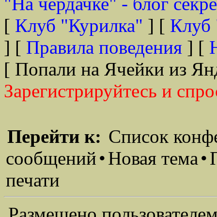
"На чердачке" - блог секр
[
Клуб "Курилка"
] [
Клуб 
] [
Правила поведения
] [
[ Попали на Ячейки из Ян
Зарегистрируйтесь и спро
Перейти к:
Список конф
сообщений
•
Новая тема
•
печати
Размещено пользователем