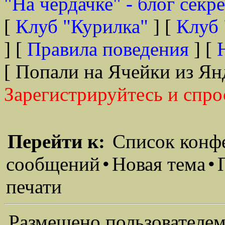
"На чердачке" - блог секр
[
Клуб "Курилка"
] [
Клуб 
] [
Правила поведения
] [
[ Попали на Ячейки из Ян
Зарегистрируйтесь и спро
Перейти к:
Список конф
сообщений
•
Новая тема
•
печати
Размещено пользователем