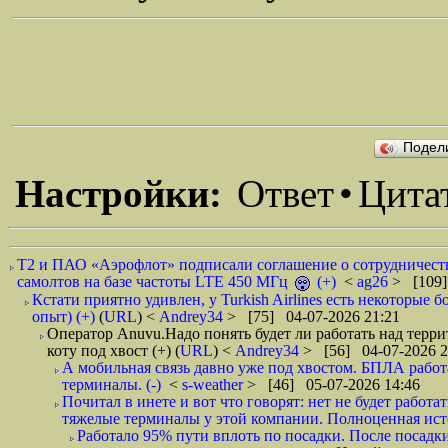
Подел
Настройки:
Ответ
•
Цита
Т2 и ПАО «Аэрофлот» подписали соглашение о сотрудничеств
самолтов на базе частоты LTE 450 МГц
(+)
<
ag26
> [109]
Кстати приятно удивлен, у Turkish Airlines есть некоторые б
опыт) (+)
(
URL
) <
Andrey34
> [75] 04-07-2026 21:21
Оператор Anuvu.Надо понять будет ли работать над терри
коту под хвост (+)
(
URL
) <
Andrey34
> [56] 04-07-2026 2
А мобильная связь давно уже под хвостом. БПЛА рабо
терминалы. (-)
<
s-weather
> [46] 05-07-2026 14:46
Почитал в инете и вот что говорят: нет не будет работа
тяжелые терминалы у этой компании. Полноценная исто
Работало 95% пути вплоть по посадки. После посадк