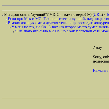
Мегафон опять "лучший"? VIGO, я вам не верю! (+)
(
URL
) <
Если про Мск и МО: Технологически лучший, над покрытием
В моих локациях мега действительно превосходит конкурент
У меня не так, но Ок. А вот как второе место сумел занят
Я не знаю что было в 2004, но а как у сотовой сети мож
Array
Sorry, on
пользоват
Нажмите 