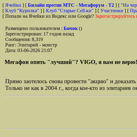
[
Ячейки
] [
Билайн против МТС - Мегафорум - T2
]
[
"На чер
[
Клуб "Курилка"
] [
Клуб "Старые Сell-ки"
] [
Участники
] [
Пр
[ Попали на Ячейки из Яндекс или Google?
Зарегистрируйтесь 
Размещено пользователем :
Бичок
()
Зарегистрирован: 17 годов назад
Сообщения: 8,319
Ранг: Элитарий - монстр
Дата: 03-06-2026 21:07
Мегафон опять "лучший"? VIGO, я вам не верю! 
Прямо заотелось снова провести "акцию" и доказать
Только не как в 2004 г., когда кое-кто из элитариев 