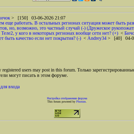
Бичок
> [150] 03-06-2026 21:07
 еще работать. В остальных регионах ситуация может быть раз
ов, но, возможно, это частный случай (-) (Дружеское рукопожат
ь Теле2, у кого в некоторых регионах вообще сети нет? (+)
<
Бич
ет быть качество если нет покрытия? (-)
<
Andrey34
> [40] 04-0
ly registered users may post in this forum. Только зарегистрированны
ели могут писать в этом форуме.
для входа
Настройка отображения форума
This forum powered by
Phorum
.