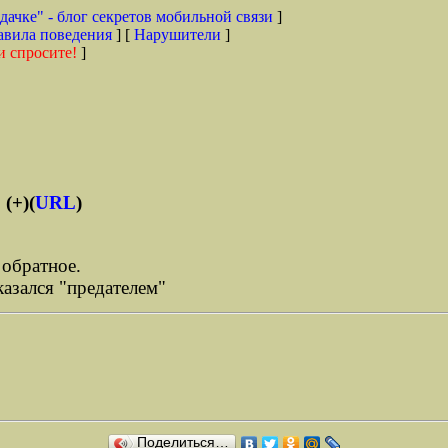
дачке" - блог секретов мобильной связи
]
авила поведения
] [
Нарушители
]
и спросите!
]
(+)(
URL
)
 обратное.
оказался "предателем"
Поделиться…