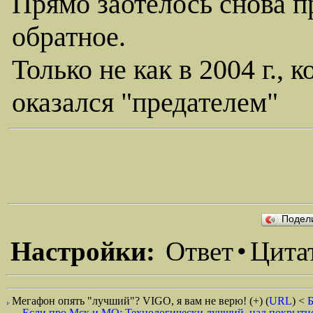
Прямо заотелось снова п
обратное.
Только не как в 2004 г., 
оказался "предателем"
Подел
Настройки:
Ответ
•
Цита
Мегафон опять "лучший"? VIGO, я вам не верю! (+)
(
URL
) <
Если про Мск и МО: Технологически лучший, над покрытием