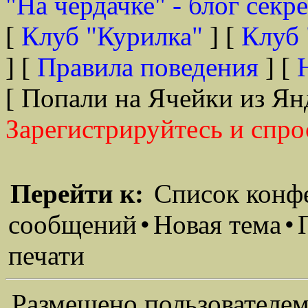
"На чердачке" - блог секр
[
Клуб "Курилка"
] [
Клуб 
] [
Правила поведения
] [
[ Попали на Ячейки из Ян
Зарегистрируйтесь и спро
Перейти к:
Список конф
сообщений
•
Новая тема
•
печати
Размещено пользователем