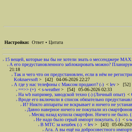
Настройки:
Ответ
•
Цитата
15 вещей, которые вы бы не хотели знать о мессенджере MAX: 
А его предустановленного заблокировать можно? Планирую т
21:18
Так и чего что он предустановлен, если в нём не регистри
Koknaevsoft
> [42] 04-06-2026 22:27
А где у нас телефоны с Максом продают? (-)
<
lev
> [52]
==>> (+)
<
s-weather
> [54] 05-06-2026 02:33
На wb например, заводской техно (-) (Личный опыт)
<
Вроде его включили в список обязательно предустанавл
И? Никто аппараты не вскрывает и ничего не устанавл
Давно наверное ничего не покупали из смартфонов
Месяц назад купила смартфон. Ничего не было. (
Не надо было серый импорт покупать. (-)
<
s-
В МТС за кешбек (-)
<
lev
> [43] 05-06-202
Ага. А вы ещё на добросовестного импорт