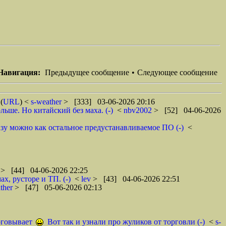
Навигация:
Предыдущее сообщение
•
Следующее сообщение
(
URL
) <
s-weather
> [333] 03-06-2026 20:16
ьше. Но китайский без маха. (-)
<
nbv2002
> [52] 04-06-2026
сразу можно как остальное предустанавливаемое ПО (-)
<
t
> [44] 04-06-2026 22:25
х, русторе и ТП. (-)
<
lev
> [43] 04-06-2026 22:51
ather
> [47] 05-06-2026 02:13
орговывает
Вот так и узнали про жуликов от торговли (-)
<
s-