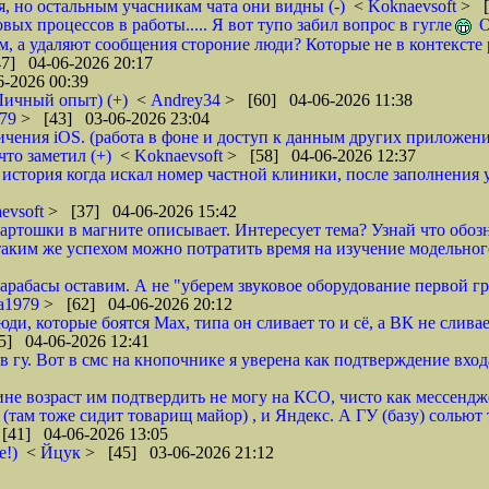
, но остальным учасникам чата они видны (-)
<
Koknaevsoft
> [
овых процессов в работы..... Я вот тупо забил вопрос в гугле
О
, а удаляют сообщения стороние люди? Которые не в контексте 
7] 04-06-2026 20:17
-2026 00:39
Личный опыт) (+)
<
Andrey34
> [60] 04-06-2026 11:38
979
> [43] 03-06-2026 23:04
ичения iOS. (работа в фоне и доступ к данным других приложени
что заметил (+)
<
Koknaevsoft
> [58] 04-06-2026 12:37
 история когда искал номер частной клиники, после заполнения у
evsoft
> [37] 04-06-2026 15:42
 картошки в магните описывает. Интересует тема? Узнай что обоз
таким же успехом можно потратить время на изучение модельного
барабасы оставим. А не "уберем звуковое оборудование первой 
ia1979
> [62] 04-06-2026 20:12
люди, которые боятся Мах, типа он сливает то и сё, а ВК не сл
5] 04-06-2026 12:41
 гу. Вот в смс на кнопочнике я уверена как подтверждение входа
ине возраст им подтвердить не могу на КСО, чисто как мессендже
ам тоже сидит товарищ майор) , и Яндекс. А ГУ (базу) сольют те
[41] 04-06-2026 13:05
е!)
<
Йцук
> [45] 03-06-2026 21:12