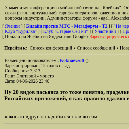
Знаменитая конференция о мобильной связи на "Ячейках". О
связи (в т.ч. виртуальные), тарифы операторов, качество и п
вопросы индустрии. Администраторы форума - agal, Alexande
[
Ячейки
] [
Билайн против МТС - Мегафорум - T2
]
[
"На чер
[
Клуб "Курилка"
] [
Клуб "Старые Сell-ки"
] [
Участники
] [
Пр
[ Попали на Ячейки из Яндекс или Google?
Зарегистрируйтесь 
Перейти к:
Список конференций
•
Список сообщений
•
Нова
Размещено пользователем :
Koknaevsoft
()
Зарегистрирован: 12 годов назад
Сообщения: 7,313
Ранг: Элитарий - монстр
Дата: 04-06-2026 23:46
Ну 20 видов пасьянса это тоже понятно, продел
Российских приложений, я как правило удаляю их
какое-то вдруг понадобится ставлю сам