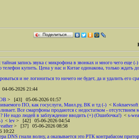
Поделиться…
тайная запись звука с микрофона в звонках и много чего еще (-)
елефон купить. Цена у нас и Китае одинакова, только ждать дол
роваться и не логиниться то ничего не будет, да и удалить его 
 04-06-2026 21:44
ОВ
> [43] 05-06-2026 01:57
иваемого ПО, как госуслуги, Маил.ру, ВК и тд (-)
<
Koknaevsof
ивает. Все смартфоны продаются с недостатком - отсутствием ма
? Не надо людей в заблуждение вводить (+) (Ошибочка!)
<
s-we
-)
<
lev
> [42] 05-06-2026 04:54
weather
> [37] 05-06-2026 08:58
6 10:22
ера DNS гнали волну, а оказывается это РТК контрабасом прит