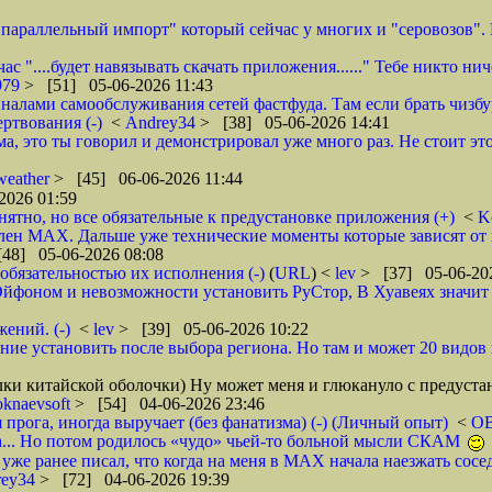
араллельный импорт" который сейчас у многих и "серовозов". В
с "....будет навязывать скачать приложения......" Тебе никто н
1979
> [51] 05-06-2026 11:43
иналами самообслуживания сетей фастфуда. Там если брать чизбу
ртвования (-)
<
Andrey34
> [38] 05-06-2026 14:41
а, это ты говорил и демонстрировал уже много раз. Не стоит 
weather
> [45] 06-06-2026 11:44
2026 01:59
ятно, но все обязательные к предустановке приложения (+)
<
K
лен MAX. Дальше уже технические моменты которые зависят от к
48] 05-06-2026 08:08
обязательностью их исполнения (-)
(
URL
) <
lev
> [37] 05-06-20
 Ойфоном и невозможности установить РуСтор, В Хуавеях значит т
ений. (-)
<
lev
> [39] 05-06-2026 10:22
ие установить после выбора региона. Но там и может 20 видов п
елки китайской оболочки) Ну может меня и глюкануло с предуст
knaevsoft
> [54] 04-06-2026 23:46
 прога, иногда выручает (без фанатизма) (-) (Личный опыт)
<
О
а... Но потом родилось «чудо» чьей-то больной мысли СКАМ
уже ранее писал, что когда на меня в МАХ начала наезжать сосед
rey34
> [72] 04-06-2026 19:39