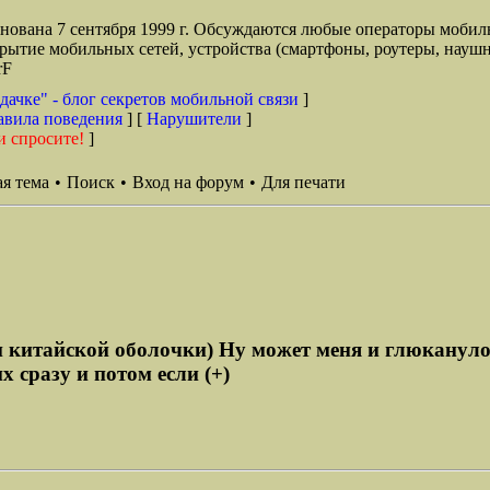
снована 7 сентября 1999 г. Обсуждаются любые операторы мобил
окрытие мобильных сетей, устройства (смартфоны, роутеры, наушн
rF
дачке" - блог секретов мобильной связи
]
авила поведения
] [
Нарушители
]
и спросите!
]
я тема
•
Поиск
•
Вход на форум
•
Для печати
ки китайской оболочки) Ну может меня и глюканул
 сразу и потом если (+)