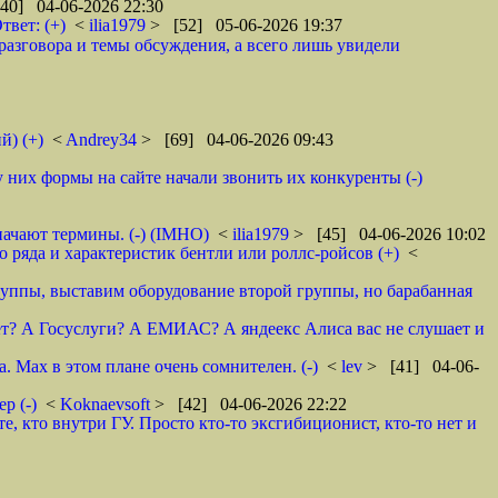
40] 04-06-2026 22:30
твет: (+)
<
ilia1979
> [52] 05-06-2026 19:37
разговора и темы обсуждения, а всего лишь увидели
й) (+)
<
Andrey34
> [69] 04-06-2026 09:43
 них формы на сайте начали звонить их конкуренты (-)
начают термины. (-) (IMHO)
<
ilia1979
> [45] 04-06-2026 10:02
 ряда и характеристик бентли или роллс-ройсов (+)
<
группы, выставим оборудование второй группы, но барабанная
ивает? А Госуслуги? А ЕМИАС? А яндеекс Алиса вас не слушает и
. Мах в этом плане очень сомнителен. (-)
<
lev
> [41] 04-06-
р (-)
<
Koknaevsoft
> [42] 04-06-2026 22:22
, кто внутри ГУ. Просто кто-то эксгибиционист, кто-то нет и