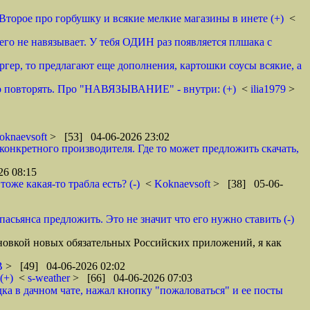
торое про горбушку и всякие мелкие магазины в инете (+)
<
ичего не навязывает. У тебя ОДИН раз появляется плшака с
ргер, то предлагают еще дополнения, картошки соусы всякие, а
это повторять. Про "НАВЯЗЫВАНИЕ" - внутри: (+)
<
ilia1979
>
oknaevsoft
> [53] 04-06-2026 23:02
онкретного производителя. Где то может предложить скачать,
26 08:15
оже какая-то трабла есть? (-)
<
Koknaevsoft
> [38] 05-06-
асьянса предложить. Это не значит что его нужно ставить (-)
ановкой новых обязательных Российских приложений, я как
В
> [49] 04-06-2026 02:02
(+)
<
s-weather
> [66] 04-06-2026 07:03
ка в дачном чате, нажал кнопку "пожаловаться" и ее посты