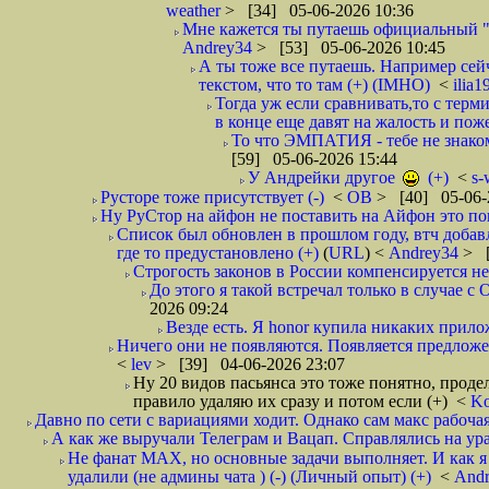
weather
> [34] 05-06-2026 10:36
Мне кажется ты путаешь официальный "п
Andrey34
> [53] 05-06-2026 10:45
А ты тоже все путаешь. Например сейча
текстом, что то там (+) (IMHO)
<
ilia
Тогда уж если сравнивать,то с терм
в конце еще давят на жалость и поже
То что ЭМПАТИЯ - тебе не знаком
[59] 05-06-2026 15:44
У Андрейки другое
(+)
<
s-
Русторе тоже присутствует (-)
<
ОВ
> [40] 05-06-
Ну РуСтор на айфон не поставить на Айфон это пон
Список был обновлен в прошлом году, втч добав
где то предустановлено (+)
(
URL
) <
Andrey34
> [
Строгость законов в России компенсируется не
До этого я такой встречал только в случае с
2026 09:24
Везде есть. Я honor купила никаких прилож
Ничего они не появляются. Появляется предложен
<
lev
> [39] 04-06-2026 23:07
Ну 20 видов пасьянса это тоже понятно, прод
правило удаляю их сразу и потом если (+)
<
Ko
Давно по сети с вариациями ходит. Однако сам макс рабочая
А как же выручали Телеграм и Вацап. Справлялись на ур
Не фанат МАХ, но основные задачи выполняет. И как я 
удалили (не админы чата ) (-) (Личный опыт) (+)
<
And