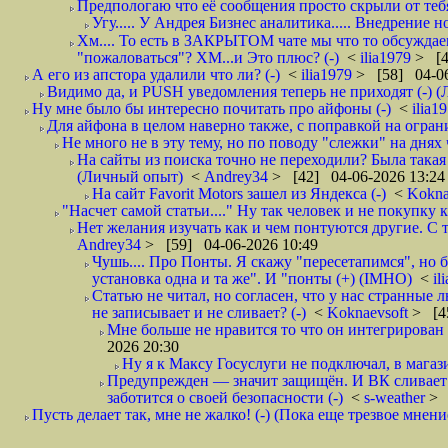
Предпологаю что её сообщения просто скрыли от тебя
Угу..... У Андрея Бизнес аналитика..... Внедрение н
Хм.... То есть в ЗАКРЫТОМ чате мы что то обсуждаем
"пожаловаться"? ХМ...и Это плюс? (-)
<
ilia1979
> [4
А его из апстора удалили что ли? (-)
<
ilia1979
> [58] 04-06
Видимо да, и PUSH уведомления теперь не приходят (-) (
Ну мне было бы интересно почитать про айфоны (-)
<
ilia1
Для айфона в целом наверно также, с поправкой на огран
Не много не в эту тему, но по поводу "слежки" на днях 
На сайты из поиска точно не переходили? Была такая
(Личный опыт)
<
Andrey34
> [42] 04-06-2026 13:24
На сайт Favorit Motors зашел из Яндекса (-)
<
Kokna
"Насчет самой статьи...." Ну так человек и не покупку
Нет желания изучать как и чем понтуются другие. С 
Andrey34
> [59] 04-06-2026 10:49
Чушь.... Про Понты. Я скажу "пересетапимся", но 
установка одна и та же". И "понты (+) (IMHO)
<
il
Статью не читал, но согласен, что у нас странные 
не записывает и не сливает? (-)
<
Koknaevsoft
> [4
Мне больше не нравится то что он интегрирован в
2026 20:30
Ну я к Максу Госуслуги не подключал, в магаз
Предупрежден — значит защищён. И ВК сливает (т
заботится о своей безопасности (-)
<
s-weather
> 
Пусть делает так, мне не жалко! (-) (Пока еще трезвое мнени