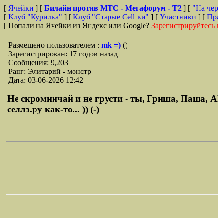
[
Ячейки
] [
Билайн против МТС - Мегафорум - T2
]
[
"На чер
[
Клуб "Курилка"
] [
Клуб "Старые Сell-ки"
] [
Участники
] [
Пр
[ Попали на Ячейки из Яндекс или Google?
Зарегистрируйтесь 
Размещено пользователем :
mk =)
()
Зарегистрирован: 17 годов назад
Сообщения: 9,203
Ранг: Элитарий - монстр
Дата: 03-06-2026 12:42
Не скромничай и не грусти - ты, Гриша, Паша, А
селлз.ру как-то... )) (-)