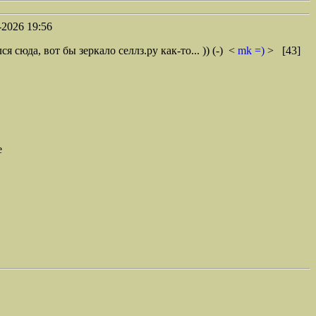
2026 19:56
сюда, вот бы зеркало селлз.ру как-то... )) (-)
<
mk =)
> [43]
е