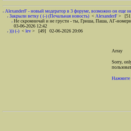
AlexanderF - новый модератор в 3 форуме, возможно он еще не 
Закрыли ветку ( (-) (Печальная новость)
<
AlexanderF
> [51
Не скромничай и не грусти - ты, Гриша, Паша, АГ-номерной
03-06-2026 12:42
))) (-)
<
lev
> [49] 02-06-2026 20:06
Array
Sorry, on
пользоват
Нажмите 