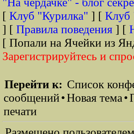
"На чердачке" - блог секр
[
Клуб "Курилка"
] [
Клуб 
] [
Правила поведения
] [
[ Попали на Ячейки из Ян
Зарегистрируйтесь и спро
Перейти к:
Список конф
сообщений
•
Новая тема
•
печати
Размещено пользователем