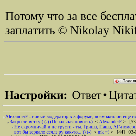
Потому что за все беспла
заплатить © Nikolay Niki
Подел
Настройки:
Ответ
•
Цита
AlexanderF - новый модератор в 3 форуме, возможно он еще не 
Закрыли ветку ( (-) (Печальная новость)
<
AlexanderF
> [53
Не скромничай и не грусти - ты, Гриша, Паша, АГ-номерн
вот бы зеркало селлз.ру как-то... )) (-)
<
mk =)
> [44] 03-0