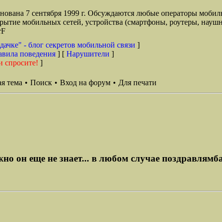
снована 7 сентября 1999 г. Обсуждаются любые операторы мобил
окрытие мобильных сетей, устройства (смартфоны, роутеры, наушн
rF
дачке" - блог секретов мобильной связи
]
авила поведения
] [
Нарушители
]
и спросите!
]
я тема
•
Поиск
•
Вход на форум
•
Для печати
но он еще не знает... в любом случае поздравлямба.