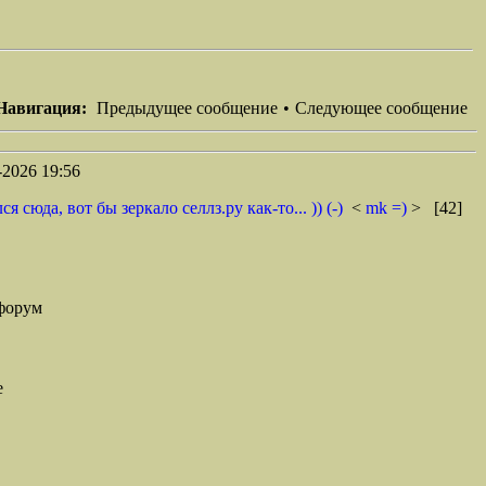
Навигация:
Предыдущее сообщение
•
Следующее сообщение
2026 19:56
юда, вот бы зеркало селлз.ру как-то... )) (-)
<
mk =)
> [42]
форум
е