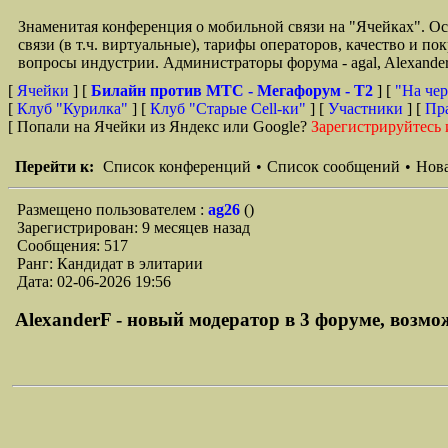
Знаменитая конференция о мобильной связи на "Ячейках". О
связи (в т.ч. виртуальные), тарифы операторов, качество и п
вопросы индустрии. Администраторы форума - agal, Alexande
[
Ячейки
] [
Билайн против МТС - Мегафорум - T2
]
[
"На чер
[
Клуб "Курилка"
] [
Клуб "Старые Сell-ки"
] [
Участники
] [
Пр
[ Попали на Ячейки из Яндекс или Google?
Зарегистрируйтесь 
Перейти к:
Список конференций
•
Список сообщений
•
Нова
Размещено пользователем :
ag26
()
Зарегистрирован: 9 месяцев назад
Сообщения: 517
Ранг: Кандидат в элитарии
Дата: 02-06-2026 19:56
AlexanderF - новый модератор в 3 форуме, возмож