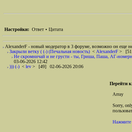
Настройки:
Ответ
•
Цитата
AlexanderF - новый модератор в 3 форуме, возможно он еще не 
Закрыли ветку ( (-) (Печальная новость)
<
AlexanderF
> [51
Не скромничай и не грусти - ты, Гриша, Паша, АГ-номерной
03-06-2026 12:42
))) (-)
<
lev
> [49] 02-06-2026 20:06
Перейти к
Array
Sorry, on
пользоват
Нажмите 