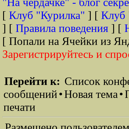
"На чердачке" - блог секр
[
Клуб "Курилка"
] [
Клуб 
] [
Правила поведения
] [
[ Попали на Ячейки из Ян
Зарегистрируйтесь и спро
Перейти к:
Список конф
сообщений
•
Новая тема
•
печати
Размещено пользователем