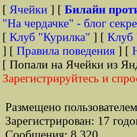
[
Ячейки
] [
Билайн прот
"На чердачке" - блог секр
[
Клуб "Курилка"
] [
Клуб 
] [
Правила поведения
] [
[ Попали на Ячейки из Ян
Зарегистрируйтесь и спро
Размещено пользователем
Зарегистрирован: 17 годо
Сообщения: 8,320