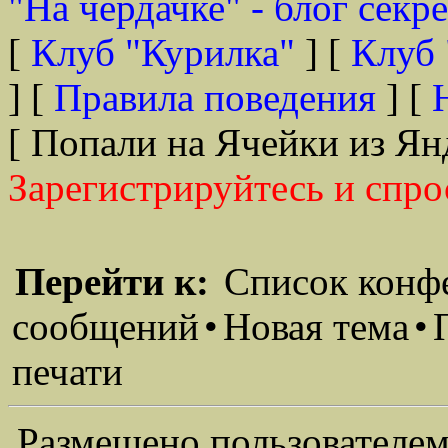
"На чердачке" - блог секр
[
Клуб "Курилка"
] [
Клуб 
] [
Правила поведения
] [
[ Попали на Ячейки из Ян
Зарегистрируйтесь и спро
Перейти к:
Список конф
сообщений
•
Новая тема
•
печати
Размещено пользователем