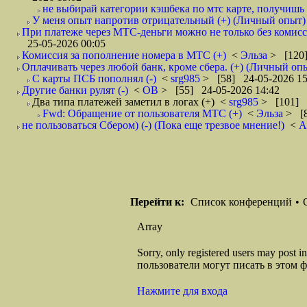
не выбирай категории кэшбека по мтс карте, получишь Х
У меня опыт напротив отрицательный (+) (Личный опыт)
При платеже через МТС-деньги можно не только без комиссии
25-05-2026 00:05
Комиссия за пополнение номера в МТС (+)
<
Эльза
> [120]
Оплачивать через любой банк, кроме сбера. (+) (Личный оп
С карты ПСБ пополнял (-)
<
srg985
> [58] 24-05-2026 15
Другие банки рулят (-)
<
ОВ
> [55] 24-05-2026 14:42
Два типа платежей заметил в логах (+)
<
srg985
> [101] 
Fwd: Обращение от пользователя МТС (+)
<
Эльза
> [8
не пользоваться Сбером) (-) (Пока еще трезвое мнение!)
<
A
Перейти к:
Список конференций
•
Array
Sorry, only registered users may post
пользователи могут писать в этом 
Нажмите для входа