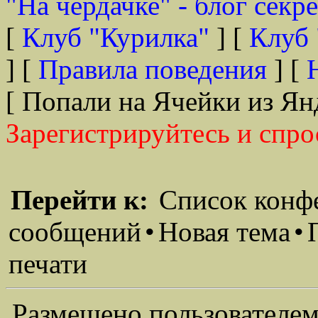
"На чердачке" - блог секр
[
Клуб "Курилка"
] [
Клуб 
] [
Правила поведения
] [
[ Попали на Ячейки из Ян
Зарегистрируйтесь и спро
Перейти к:
Список конф
сообщений
•
Новая тема
•
печати
Размещено пользователем