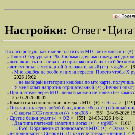
Подел
Настройки:
Ответ
•
Цита
Поэлитарствую: как нынче платить за МТС без комиссии? (+)
Только Сбер урезает 1%. Любыми другими плачу, всё доходи
выталкивать оплачивать из приложения банка. псб без комис
вот тут опыт с мтс картой (положительный) (+)
<
ag26
> [8
Мне кэшбек не особо у них интересен. Просто чтобы Х руб
2026 15:02
не выбирай категории кэшбека по мтс карте, получишь Х
У меня опыт напротив отрицательный (+) (Личный опыт)
При платеже через МТС-деньги можно не только без комиссии
25-05-2026 00:05
Комиссия за пополнение номера в МТС (+)
<
Эльза
> [119]
Оплачивать через любой банк, кроме сбера. (+) (Личный оп
С карты ПСБ пополнял (-)
<
srg985
> [55] 24-05-2026 15
Другие банки рулят (-)
<
ОВ
> [55] 24-05-2026 14:42
Два типа платежей заметил в логах (+)
<
srg985
> [101] 
Fwd: Обращение от пользователя МТС (+)
<
Эльза
> [8
не пользоваться Сбером) (-) (Пока еще трезвое мнение!)
<
A