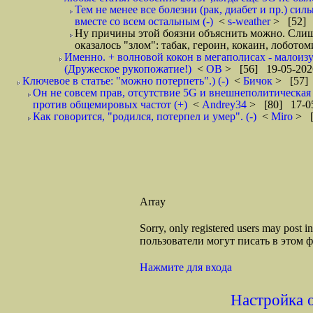
Тем не менее все болезни (рак, диабет и пр.) сил
вместе со всем остальным (-)
<
s-weather
> [52] 
Ну причины этой боязни объяснить можно. Слишк
оказалось "злом": табак, героин, кокаин, лоботомия
Именно. + волновой кокон в мегаполисах - малоиз
(Дружеское рукопожатие!)
<
ОВ
> [56] 19-05-202
Ключевое в статье: "можно потерпеть".) (-)
<
Бичок
> [57] 
Он не совсем прав, отсутствие 5G и внешнеполитическа
против общемировых частот (+)
<
Andrey34
> [80] 17-05
Как говорится, "родился, потерпел и умер". (-)
<
Miro
> [
Array
Sorry, only registered users may post
пользователи могут писать в этом 
Нажмите для входа
Настройка 