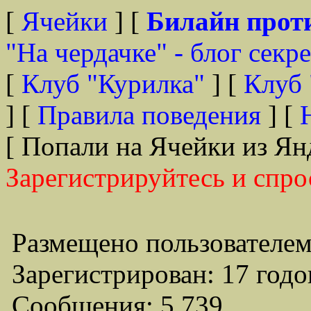
[
Ячейки
] [
Билайн прот
"На чердачке" - блог секр
[
Клуб "Курилка"
] [
Клуб 
] [
Правила поведения
] [
[ Попали на Ячейки из Ян
Зарегистрируйтесь и спро
Размещено пользователем
Зарегистрирован: 17 годо
Сообщения: 5,739