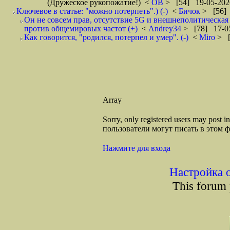
(Дружеское рукопожатие!)
<
ОВ
> [54] 19-05-202
Ключевое в статье: "можно потерпеть".) (-)
<
Бичок
> [56] 
Он не совсем прав, отсутствие 5G и внешнеполитическа
против общемировых частот (+)
<
Andrey34
> [78] 17-05
Как говорится, "родился, потерпел и умер". (-)
<
Miro
> [
Array
Sorry, only registered users may post
пользователи могут писать в этом 
Нажмите для входа
Настройка 
This forum