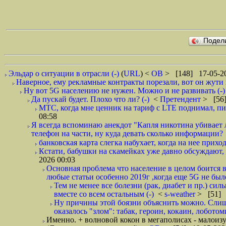
Подел
Эльдар о ситуации в отрасли (-)
(
URL
) <
ОВ
> [148] 17-05-20
Наверное, ему рекламные контракты порезали, вот он жути и
Ну вот 5G населению не нужен. Можно и не развивать (-)
Да пускай будет. Плохо что ли? (-)
<
Претендент
> [56]
МТС, когда мне ценник на тариф с LTE поднимал, писа
08:58
Я всегда вспоминаю анекдот "Капля никотина убивает л
телефон на части, ну куда девать сколько информации?
банковская карта слегка набухает, когда на нее приход
Кстати, бабушки на скамейках уже давно обсуждают, 
2026 00:03
Основная проблема что население в целом боится вс
любые статьи особенно 2019г ,когда еще 5G не было
Тем не менее все болезни (рак, диабет и пр.) сил
вместе со всем остальным (-)
<
s-weather
> [51] 
Ну причины этой боязни объяснить можно. Слишк
оказалось "злом": табак, героин, кокаин, лоботомия,
Именно. + волновой кокон в мегаполисах - малоиз