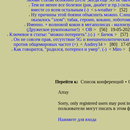
Тем не менее все болезни (рак, диабет и пр.) сил
вместе со всем остальным (-)
<
s-weather
> [52] 
Ну причины этой боязни объяснить можно. Слишк
оказалось "злом": табак, героин, кокаин, лоботомия,
Именно. + волновой кокон в мегаполисах - малоиз
(Дружеское рукопожатие!)
<
ОВ
> [56] 19-05-202
Ключевое в статье: "можно потерпеть".) (-)
<
Бичок
> [57] 
Он не совсем прав, отсутствие 5G и внешнеполитическа
против общемировых частот (+)
<
Andrey34
> [80] 17-05
Как говорится, "родился, потерпел и умер". (-)
<
Miro
> [
Перейти к:
Список конференций
•
Array
Sorry, only registered users may post
пользователи могут писать в этом 
Нажмите для входа