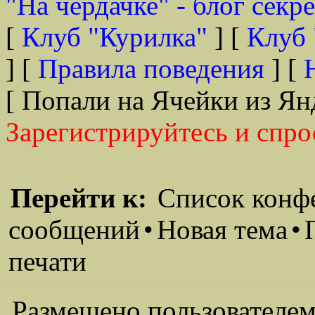
"На чердачке" - блог секр
[
Клуб "Курилка"
] [
Клуб 
] [
Правила поведения
] [
[ Попали на Ячейки из Ян
Зарегистрируйтесь и спро
Перейти к:
Список конф
сообщений
•
Новая тема
•
печати
Размещено пользователем