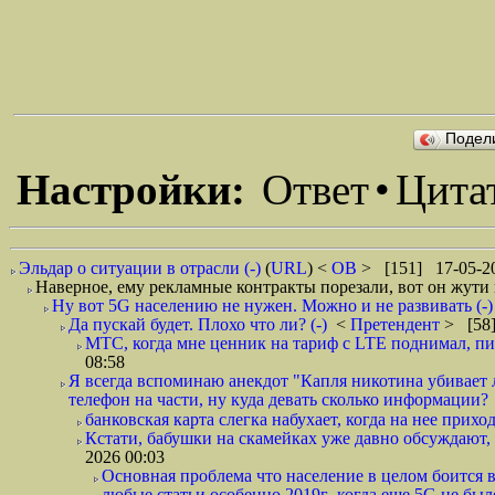
Подел
Настройки:
Ответ
•
Цита
Эльдар о ситуации в отрасли (-)
(
URL
) <
ОВ
> [151] 17-05-20
Наверное, ему рекламные контракты порезали, вот он жути и
Ну вот 5G населению не нужен. Можно и не развивать (-)
Да пускай будет. Плохо что ли? (-)
<
Претендент
> [58]
МТС, когда мне ценник на тариф с LTE поднимал, писа
08:58
Я всегда вспоминаю анекдот "Капля никотина убивает л
телефон на части, ну куда девать сколько информации?
банковская карта слегка набухает, когда на нее приход
Кстати, бабушки на скамейках уже давно обсуждают, 
2026 00:03
Основная проблема что население в целом боится вс
любые статьи особенно 2019г ,когда еще 5G не было