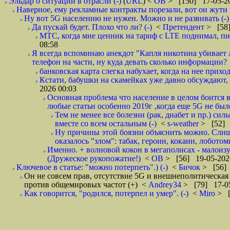
Эльдар о ситуации в отрасли (-)
(
URL
) <
ОВ
> [150] 17-05-20
Наверное, ему рекламные контракты порезали, вот он жути и
Ну вот 5G населению не нужен. Можно и не развивать (-)
Да пускай будет. Плохо что ли? (-)
<
Претендент
> [58]
МТС, когда мне ценник на тариф с LTE поднимал, писа
08:58
Я всегда вспоминаю анекдот "Капля никотина убивает л
телефон на части, ну куда девать сколько информации?
банковская карта слегка набухает, когда на нее приход
Кстати, бабушки на скамейках уже давно обсуждают, 
2026 00:03
Основная проблема что население в целом боится вс
любые статьи особенно 2019г ,когда еще 5G не было
Тем не менее все болезни (рак, диабет и пр.) сил
вместе со всем остальным (-)
<
s-weather
> [52] 
Ну причины этой боязни объяснить можно. Слишк
оказалось "злом": табак, героин, кокаин, лоботомия,
Именно. + волновой кокон в мегаполисах - малоиз
(Дружеское рукопожатие!)
<
ОВ
> [56] 19-05-202
Ключевое в статье: "можно потерпеть".) (-)
<
Бичок
> [56] 
Он не совсем прав, отсутствие 5G и внешнеполитическа
против общемировых частот (+)
<
Andrey34
> [79] 17-05
Как говорится, "родился, потерпел и умер". (-)
<
Miro
> [