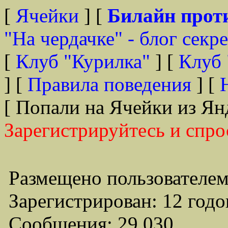
[
Ячейки
] [
Билайн прот
"На чердачке" - блог секр
[
Клуб "Курилка"
] [
Клуб 
] [
Правила поведения
] [
[ Попали на Ячейки из Ян
Зарегистрируйтесь и спро
Размещено пользователем
Зарегистрирован: 12 годо
Сообщения: 29,030