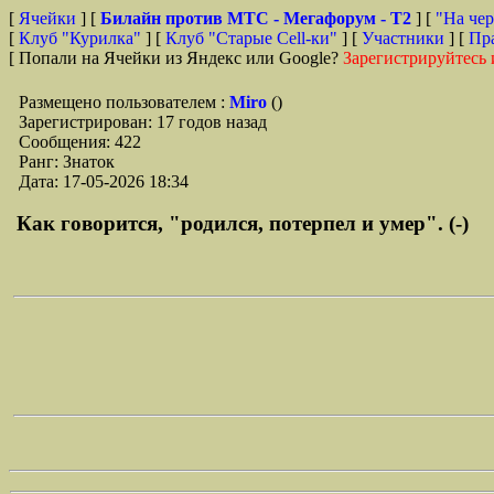
[
Ячейки
] [
Билайн против МТС - Мегафорум - T2
]
[
"На чер
[
Клуб "Курилка"
] [
Клуб "Старые Сell-ки"
] [
Участники
] [
Пр
[ Попали на Ячейки из Яндекс или Google?
Зарегистрируйтесь 
Размещено пользователем :
Miro
()
Зарегистрирован: 17 годов назад
Сообщения: 422
Ранг: Знаток
Дата: 17-05-2026 18:34
Как говорится, "родился, потерпел и умер". (-)