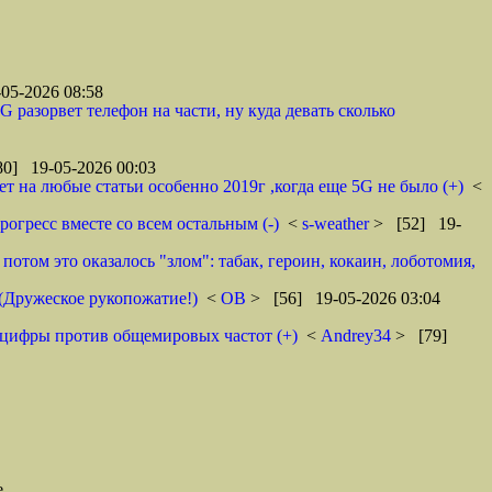
05-2026 08:58
 разорвет телефон на части, ну куда девать сколько
0] 19-05-2026 00:03
ет на любые статьи особенно 2019г ,когда еще 5G не было (+)
<
Прогресс вместе со всем остальным (-)
<
s-weather
> [52] 19-
отом это оказалось "злом": табак, героин, кокаин, лоботомия,
 (Дружеское рукопожатие!)
<
ОВ
> [56] 19-05-2026 03:04
нцифры против общемировых частот (+)
<
Andrey34
> [79]
е