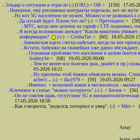
Эльдар о ситуации в отрасли (-)
(
URL
) <
ОВ
> [150] 17-05-20
Наверное, ему рекламные контракты порезали, вот он жути и
Ну вот 5G населению не нужен. Можно и не развивать (-)
Да пускай будет. Плохо что ли? (-)
<
Претендент
> [58]
МТС, когда мне ценник на тариф с LTE поднимал, писа
Я всегда вспоминаю анекдот "Капля никотина убивает ло
информации?
) (-)
<
GrishaTav
> [60] 18-05-2026 13
банковская карта слегка набухает, когда на нее приход
Кстати, бабушки на скамейках уже давно обсуждают, 
Основная проблема что население в целом боится вс
Andrey34
> [68] 19-05-2026 09:00
Тем не менее все болезни (рак, диабет и пр.) сил
05-2026 10:21
Ну причины этой боязни объяснить можно. Слишко
асбест.... (-)
<
ilia1979
> [59] 19-05-2026 09:27
Именно. + волновой кокон в мегаполисах - малоиз
Ключевое в статье: "можно потерпеть".) (-)
<
Бичок
> [56] 
Он не совсем прав, отсутствие 5G и внешнеполитическа
17-05-2026 18:58
Как говорится, "родился, потерпел и умер". (-)
<
Miro
> [
Array
Sorry, on