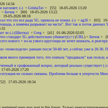
26 14:34
 нагоняет. (-)
<
GrishaTav
> [55] 18-05-2026 13:20
<
Бичок
> [60] 18-05-2026 13:22
 19-05-2026 08:18
л что это все ради 5G. прикола не понял. (-)
<
ag26
> [65] 19-
шадь, а хомячка разрывает на части". Вот так и поток данных 5G
:32
ит зп (-) (Шютка)
<
Greg
> [41] 01-06-2026 02:05
что стандарт 5G действительно убивает)) (+)
(
URL
) <
Бичок
> [8
его нового + из-за узкого кругозора не хочет вникать, и реагиру
ьно «помолодели» раньше после 50-60 лет, а сейчас уже в 20-30. 
м много примеров того, что сначала "продавали" как пользу, а п
ученный и грифованный вопрос, который реально существует (-)
17-05-2026 17:20
я ситуация не сильно связаны. Проблема больше в упертости Ми
52] 17-05-2026 18:34
ly registered users may post in this forum. Только зарегистрированны