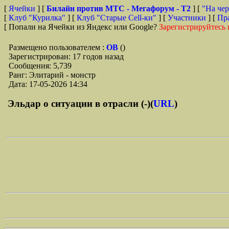
[
Ячейки
] [
Билайн против МТС - Мегафорум - T2
]
[
"На чер
[
Клуб "Курилка"
] [
Клуб "Старые Сell-ки"
] [
Участники
] [
Пр
[ Попали на Ячейки из Яндекс или Google?
Зарегистрируйтесь 
Размещено пользователем :
ОВ
()
Зарегистрирован: 17 годов назад
Сообщения: 5,739
Ранг: Элитарий - монстр
Дата: 17-05-2026 14:34
Эльдар о ситуации в отрасли (-)(
URL
)