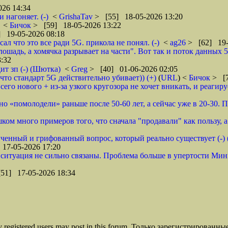
26 14:34
 нагоняет. (-)
<
GrishaTav
> [55] 18-05-2026 13:20
<
Бичок
> [59] 18-05-2026 13:22
 19-05-2026 08:18
л что это все ради 5G. прикола не понял. (-)
<
ag26
> [62] 19-
шадь, а хомячка разрывает на части". Вот так и поток данных 5G
:32
ит зп (-) (Шютка)
<
Greg
> [40] 01-06-2026 02:05
что стандарт 5G действительно убивает)) (+)
(
URL
) <
Бичок
> [7
его нового + из-за узкого кругозора не хочет вникать, и реагиру
ьно «помолодели» раньше после 50-60 лет, а сейчас уже в 20-30. 
м много примеров того, что сначала "продавали" как пользу, а п
ученный и грифованный вопрос, который реально существует (-)
17-05-2026 17:20
я ситуация не сильно связаны. Проблема больше в упертости Ми
51] 17-05-2026 18:34
ly registered users may post in this forum. Только зарегистрированны