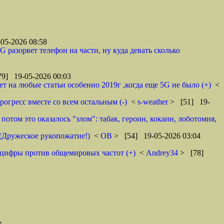
05-2026 08:58
 разорвет телефон на части, ну куда девать сколько
9] 19-05-2026 00:03
ет на любые статьи особенно 2019г ,когда еще 5G не было (+)
<
Прогресс вместе со всем остальным (-)
<
s-weather
> [51] 19-
отом это оказалось "злом": табак, героин, кокаин, лоботомия,
 (Дружеское рукопожатие!)
<
ОВ
> [54] 19-05-2026 03:04
нцифры против общемировых частот (+)
<
Andrey34
> [78]
е