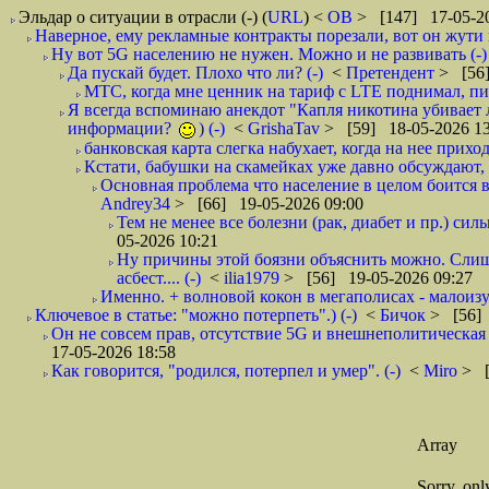
Эльдар о ситуации в отрасли (-)
(
URL
) <
ОВ
> [147] 17-05-20
Наверное, ему рекламные контракты порезали, вот он жути и
Ну вот 5G населению не нужен. Можно и не развивать (-)
Да пускай будет. Плохо что ли? (-)
<
Претендент
> [56]
МТС, когда мне ценник на тариф с LTE поднимал, писа
Я всегда вспоминаю анекдот "Капля никотина убивает ло
информации?
) (-)
<
GrishaTav
> [59] 18-05-2026 13
банковская карта слегка набухает, когда на нее приход
Кстати, бабушки на скамейках уже давно обсуждают, 
Основная проблема что население в целом боится вс
Andrey34
> [66] 19-05-2026 09:00
Тем не менее все болезни (рак, диабет и пр.) сил
05-2026 10:21
Ну причины этой боязни объяснить можно. Слишко
асбест.... (-)
<
ilia1979
> [56] 19-05-2026 09:27
Именно. + волновой кокон в мегаполисах - малоиз
Ключевое в статье: "можно потерпеть".) (-)
<
Бичок
> [56] 
Он не совсем прав, отсутствие 5G и внешнеполитическа
17-05-2026 18:58
Как говорится, "родился, потерпел и умер". (-)
<
Miro
> [
Array
Sorry, on