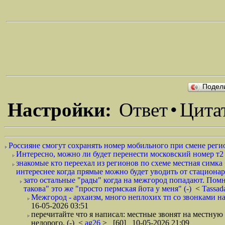
Подел
Настройки:
Ответ
•
Цита
Россияне смогут сохранять номер мобильного при смене регио
Интересно, можно ли будет перенести московский номер т
знакомые кто переехал из регионов по схеме местная симка 
интереснее когда прямые можно будет уводить от стационар
зато остальные "рады" когда на межгород попадают. Пом
такова" это же "просто пермская йота у меня" (-)
<
Tassad
Межгород - архаизм, много неплохих тп со звонками на
16-05-2026 03:51
перечитайте что я написал: местные звонят на местную 
недорого. (-)
<
ag26
> [60] 10-05-2026 21:09