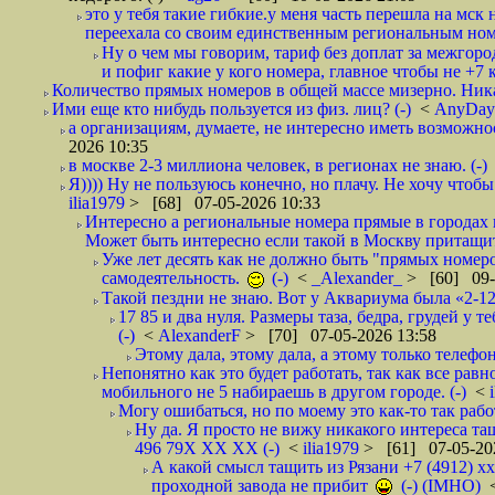
это у тебя такие гибкие.у меня часть перешла на мск 
переехала со своим единственным региональным но
Ну о чем мы говорим, тариф без доплат за межгород
и пофиг какие у кого номера, главное чтобы не +7 к
Количество прямых номеров в общей массе мизерно. Никак
Ими еще кто нибудь пользуется из физ. лиц? (-)
<
AnyDa
а организациям, думаете, не интересно иметь возможнос
2026 10:35
в москве 2-3 миллиона человек, в регионах не знаю. (-)
Я)))) Ну не пользуюсь конечно, но плачу. Не хочу чтобы
ilia1979
> [68] 07-05-2026 10:33
Интересно а региональные номера прямые в городах гд
Может быть интересно если такой в Москву притащит
Уже лет десять как не должно быть "прямых номеров
самодеятельность.
(-)
<
_Alexander_
> [60] 09-
Такой пездни не знаю. Вот у Аквариума была «2-12-
17 85 и два нуля. Размеры таза, бедра, грудей у т
(-)
<
AlexanderF
> [70] 07-05-2026 13:58
Этому дала, этому дала, а этому только телефонч
Непонятно как это будет работать, так как все рав
мобильного не 5 набираешь в другом городе. (-)
<
Могу ошибаться, но по моему это как-то так рабо
Ну да. Я просто не вижу никакого интереса та
496 79Х ХХ ХХ (-)
<
ilia1979
> [61] 07-05-20
А какой смысл тащить из Рязани +7 (4912) х
проходной завода не прибит
(-) (IMHO)