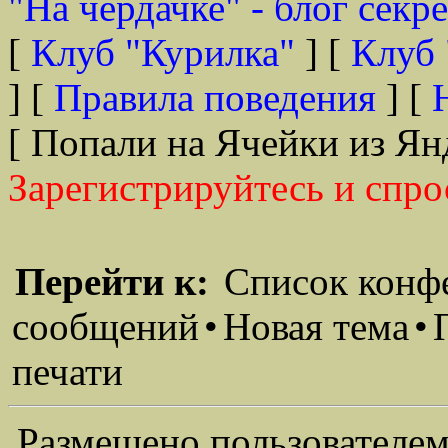
"На чердачке" - блог секр
[
Клуб "Курилка"
] [
Клуб 
] [
Правила поведения
] [
[ Попали на Ячейки из Ян
Зарегистрируйтесь и спро
Перейти к:
Список конф
сообщений
•
Новая тема
•
печати
Размещено пользователем