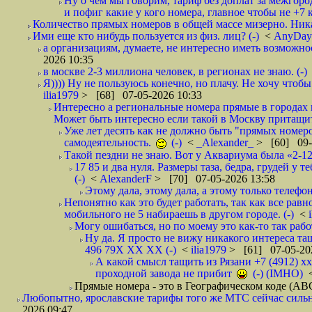
Ну о чем мы говорим, тариф без доплат за межгород
и пофиг какие у кого номера, главное чтобы не +7 к
Количество прямых номеров в общей массе мизерно. Никак
Ими еще кто нибудь пользуется из физ. лиц? (-)
<
AnyDa
а организациям, думаете, не интересно иметь возможнос
2026 10:35
в москве 2-3 миллиона человек, в регионах не знаю. (-)
Я)))) Ну не пользуюсь конечно, но плачу. Не хочу чтобы
ilia1979
> [68] 07-05-2026 10:33
Интересно а региональные номера прямые в городах гд
Может быть интересно если такой в Москву притащит
Уже лет десять как не должно быть "прямых номеров
самодеятельность.
(-)
<
_Alexander_
> [60] 09-
Такой пездни не знаю. Вот у Аквариума была «2-12-
17 85 и два нуля. Размеры таза, бедра, грудей у т
(-)
<
AlexanderF
> [70] 07-05-2026 13:58
Этому дала, этому дала, а этому только телефонч
Непонятно как это будет работать, так как все рав
мобильного не 5 набираешь в другом городе. (-)
<
Могу ошибаться, но по моему это как-то так рабо
Ну да. Я просто не вижу никакого интереса та
496 79Х ХХ ХХ (-)
<
ilia1979
> [61] 07-05-20
А какой смысл тащить из Рязани +7 (4912) х
проходной завода не прибит
(-) (IMHO)
Прямые номера - это в Географическом коде (ABC
Любопытно, ярославские тарифы того же МТС сейчас сильно 
2026 09:47