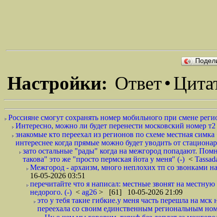
Подел
Настройки:
Ответ
•
Цита
Россияне смогут сохранять номер мобильного при смене регио
Интересно, можно ли будет перенести московский номер т
знакомые кто переехал из регионов по схеме местная симка 
интереснее когда прямые можно будет уводить от стационар
зато остальные "рады" когда на межгород попадают. Пом
такова" это же "просто пермская йота у меня" (-)
<
Tassad
Межгород - архаизм, много неплохих тп со звонками на
16-05-2026 03:51
перечитайте что я написал: местные звонят на местную 
недорого. (-)
<
ag26
> [61] 10-05-2026 21:09
это у тебя такие гибкие.у меня часть перешла на мск 
переехала со своим единственным региональным но