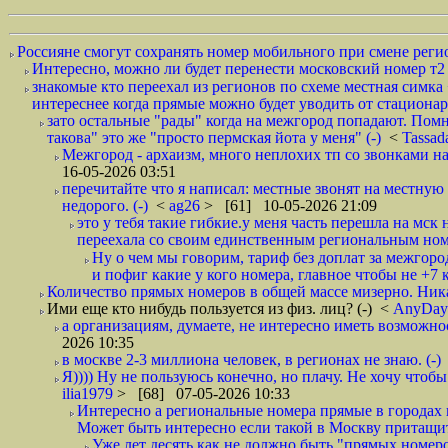
Россияне смогут сохранять номер мобильного при смене регио
Интересно, можно ли будет перенести московский номер т
знакомые кто переехал из регионов по схеме местная симка 
интереснее когда прямые можно будет уводить от стационар
зато остальные "рады" когда на межгород попадают. Пом
такова" это же "просто пермская йота у меня" (-)
<
Tassad
Межгород - архаизм, много неплохих тп со звонками на
16-05-2026 03:51
перечитайте что я написал: местные звонят на местную 
недорого. (-)
<
ag26
> [61] 10-05-2026 21:09
это у тебя такие гибкие.у меня часть перешла на мск 
переехала со своим единственным региональным но
Ну о чем мы говорим, тариф без доплат за межгород
и пофиг какие у кого номера, главное чтобы не +7 к
Количество прямых номеров в общей массе мизерно. Никак
Ими еще кто нибудь пользуется из физ. лиц? (-)
<
AnyDa
а организациям, думаете, не интересно иметь возможнос
2026 10:35
в москве 2-3 миллиона человек, в регионах не знаю. (-)
Я)))) Ну не пользуюсь конечно, но плачу. Не хочу чтобы
ilia1979
> [68] 07-05-2026 10:33
Интересно а региональные номера прямые в городах гд
Может быть интересно если такой в Москву притащит
Уже лет десять как не должно быть "прямых номеров