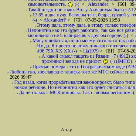
самодеятельность.
(-)
<
_Alexander_
> [60] 09-
Такой пездни не знаю. Вот у Аквариума была «2-12-
17 85 и два нуля. Размеры таза, бедра, грудей у т
(-)
<
AlexanderF
> [70] 07-05-2026 13:58
Этому дала, этому дала, а этому только телефонч
Непонятно как это будет работать, так как все рав
мобильного не 5 набираешь в другом городе. (-)
<
Могу ошибаться, но по моему это как-то так рабо
Ну да. Я просто не вижу никакого интереса та
496 79Х ХХ ХХ (-)
<
ilia1979
> [61] 07-05-20
А какой смысл тащить из Рязани +7 (4912) х
проходной завода не прибит
(-) (IMHO)
Прямые номера - это в Географическом коде (ABC)
Любопытно, ярославские тарифы того же МТС сейчас сильно 
2026 09:47
Год назад, когда прорабатывался законопроект, было тип
новом регионе. Но непонятно как это будет считаться для
Да не только с МСК вопросы. Так с любым регионом. (-
Array