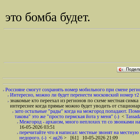
это бомба будет.
Подел
Россияне смогут сохранять номер мобильного при смене регио
Интересно, можно ли будет перенести московский номер т
знакомые кто переехал из регионов по схеме местная симка 
интереснее когда прямые можно будет уводить от стационар
зато остальные "рады" когда на межгород попадают. Пом
такова" это же "просто пермская йота у меня" (-)
<
Tassad
Межгород - архаизм, много неплохих тп со звонками на
16-05-2026 03:51
перечитайте что я написал: местные звонят на местную 
недорого. (-)
<
ag26
> [61] 10-05-2026 21:09