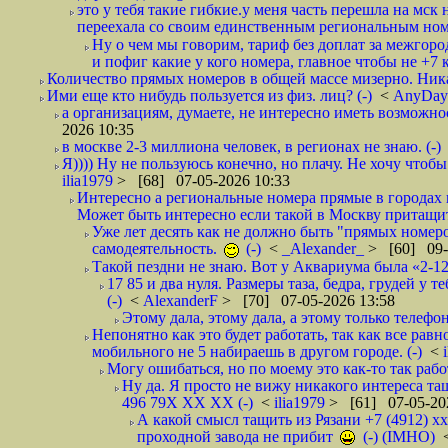
это у тебя такие гибкие.у меня часть перешла на мск 
переехала со своим единственным региональным но
Ну о чем мы говорим, тариф без доплат за межгород
и пофиг какие у кого номера, главное чтобы не +7 к
Количество прямых номеров в общей массе мизерно. Никак
Ими еще кто нибудь пользуется из физ. лиц? (-)
<
AnyDa
а организациям, думаете, не интересно иметь возможнос
2026 10:35
в москве 2-3 миллиона человек, в регионах не знаю. (-)
Я)))) Ну не пользуюсь конечно, но плачу. Не хочу чтобы
ilia1979
> [68] 07-05-2026 10:33
Интересно а региональные номера прямые в городах гд
Может быть интересно если такой в Москву притащит
Уже лет десять как не должно быть "прямых номеров
самодеятельность.
(-)
<
_Alexander_
> [60] 09-
Такой пездни не знаю. Вот у Аквариума была «2-12-
17 85 и два нуля. Размеры таза, бедра, грудей у т
(-)
<
AlexanderF
> [70] 07-05-2026 13:58
Этому дала, этому дала, а этому только телефонч
Непонятно как это будет работать, так как все рав
мобильного не 5 набираешь в другом городе. (-)
<
Могу ошибаться, но по моему это как-то так рабо
Ну да. Я просто не вижу никакого интереса та
496 79Х ХХ ХХ (-)
<
ilia1979
> [61] 07-05-20
А какой смысл тащить из Рязани +7 (4912) х
проходной завода не прибит
(-) (IMHO)