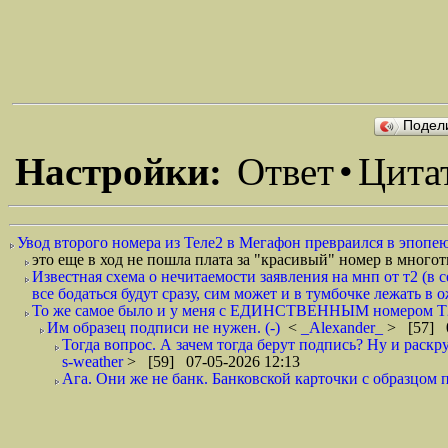
Подел
Настройки:
Ответ
•
Цита
Увод второго номера из Теле2 в Мегафон превраился в эпопею
это еще в ход не пошла плата за "красивый" номер в многот
Известная схема о нечитаемости заявления на мнп от т2 (в 
все бодаться будут сразу, сим может и в тумбочке лежать в
То же самое было и у меня с ЕДИНСТВЕННЫМ номером Т2.
Им образец подписи не нужен. (-)
<
_Alexander_
> [57] 0
Тогда вопрос. А зачем тогда берут подпись? Ну и раскр
s-weather
> [59] 07-05-2026 12:13
Ага. Они же не банк. Банковской карточки с образцом п