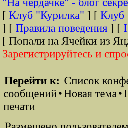
"На чердачке" - блог секр
[
Клуб "Курилка"
] [
Клуб 
] [
Правила поведения
] [
[ Попали на Ячейки из Ян
Зарегистрируйтесь и спро
Перейти к:
Список конф
сообщений
•
Новая тема
•
печати
Размещено пользователем